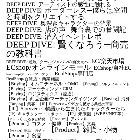
DEEP DIVE: アーティストの感性に触れる
DEEP DIVE: ボーダーレス─僕らは空間
と時間をクリエイトする
DEEP DIVE: 奥深きキャラクターの背景
DEEP DIVE: 店の声─舞台裏での奮闘記
DEEP DIVE: 潜入イベントレポ
DEEP DIVE: 賢くなろう─商売
の教科書
EC/楽天市場
DEEP DIVE: 超境─クールジャパンの新次元へ
ECshop/オンラインモール
ECshop/自社EC
RealShop/専門店
RealShop/スーパーマーケット
RealShop/百貨店・商業施設
【Buying】オムニチャネル・OMO
【Buying】フルフィルメント
【Buying】マーケティング・CRM
【buying】ロジスティクス（流通）
【Buying】商品企画/マーチャンダイジング
【Buying】海外
【Buying】集客
【IP】Buzzverse – SNSから拡がる共感の宇宙
【IP】Storyverse –物語から生まれたキャラクターたち
【IP】未来図（WEB3/NFT等）
【IP】キャラクター・スポット
【Product】アパレル
【Product】ふるさと納税
【Product】コスメ・健康
【Product】文具
【Product】雑貨・小物
【Product】玩具・ガチャ
【Product】食品