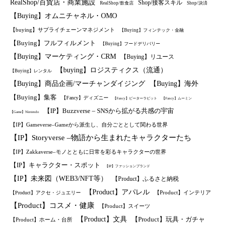
RealShop/百貨店・商業施設
Shop/接客スキル
RealShop/飲食店
Shop/決済
【Buying】オムニチャネル・OMO
【buying】サプライチェーンマネジメント
【Buying】フィンテック・金融
【Buying】フルフィルメント
【Buying】フードデリバリー
【Buying】マーケティング・CRM
【Buying】リユース
【buying】ロジスティクス（流通）
【Buying】レンタル
【Buying】商品企画/マーチャンダイジング
【Buying】海外
【Buying】集客
【Fancy】ディズニー
【Fancy】ピーターラビット
【Fancy】ムーミン
【IP】Buzzverse – SNSから拡がる共感の宇宙
【Game】Nintendo
【IP】Gameverse–Gameから派生し、自分ごととして関わる世界
【IP】Storyverse –物語から生まれたキャラクターたち
【IP】Zakkaverse–モノとともに日常を彩るキャラクターの世界
【IP】キャラクター・スポット
【IP】ファッションブランド
【IP】未来図（WEB3/NFT等）
【Product】ふるさと納税
【Product】アパレル
【Product】インテリア
【Product】アクセ・ジュエリー
【Product】コスメ・健康
【Product】スイーツ
【Product】文具
【Product】玩具・ガチャ
【Product】ホーム・台所