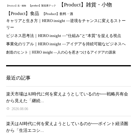
【Product】雑貨・小物
【product】製造業テック
【Product】花・植物
【Product】食品
【Product】飲料・酒
キャリアと生き方｜HERO insight —逆境をチャンスに変えるストー
リー
ビジネス思考法｜HERO insight —“仕組み”と“本質”を捉える視点
事業化のリアル｜HERO insight —アイデアを持続可能なビジネスへ
創造のヒント｜HERO insight —人の心を惹きつけるアイデアの源泉
最近の記事
楽天市場はAI時代に何を変えようとしているのか──戦略共有会
から見えた「継続...
2026.08.06
楽天はAI時代に何を変えようとしているのか──ポイント経済圏
から「生活エコシ...