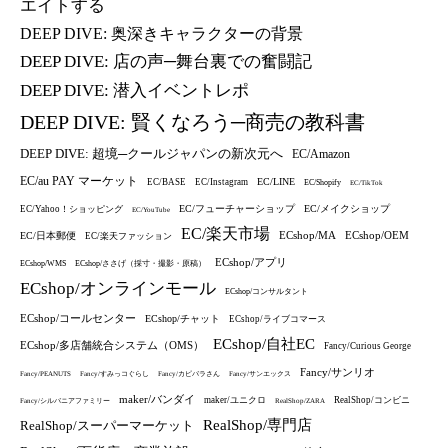
エイトする
DEEP DIVE: 奥深きキャラクターの背景
DEEP DIVE: 店の声─舞台裏での奮闘記
DEEP DIVE: 潜入イベントレポ
DEEP DIVE: 賢くなろう─商売の教科書
DEEP DIVE: 超境─クールジャパンの新次元へ
EC/Amazon
EC/au PAY マーケット
EC/LINE
EC/BASE
EC/Instagram
EC/Shopify
EC/TikTok
EC/フューチャーショップ
EC/メイクショップ
EC/Yahoo！ショッピング
EC/YouTube
EC/楽天市場
ECshop/MA
ECshop/OEM
EC/日本郵便
EC/楽天ファッション
ECshop/アプリ
ECshop/WMS
ECshop/ささげ（採寸・撮影・原稿）
ECshop/オンラインモール
ECshop/コンサルタント
ECshop/コールセンター
ECshop/チャット
ECshop/ライブコマース
ECshop/自社EC
ECshop/多店舗統合システム（OMS）
Fancy/Curious George
Fancy/サンリオ
Fancy/PEANUTS
Fancy/すみっコぐらし
Fancy/カピバラさん
Fancy/サンエックス
maker/バンダイ
maker/ユニクロ
RealShop/コンビニ
Fancy/シルバニアファミリー
RealShop/ZARA
RealShop/専門店
RealShop/スーパーマーケット