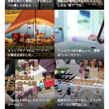
想像を超えた着想にこそ自然と人
着眼点が素材に光を当てる くら
への優しさがある 「...
しきぬ “靴下”で見...
キャンプギア それは ワークマン
フォロワー40万 戯ちゃん。 新商
が過去を活かし次...
品“シロノサクラ...
「Disney KIDEA」ディズニーの
美容サロンだけでなく、コスメキ
ドールはマ...
ッチンなど専門店にも...