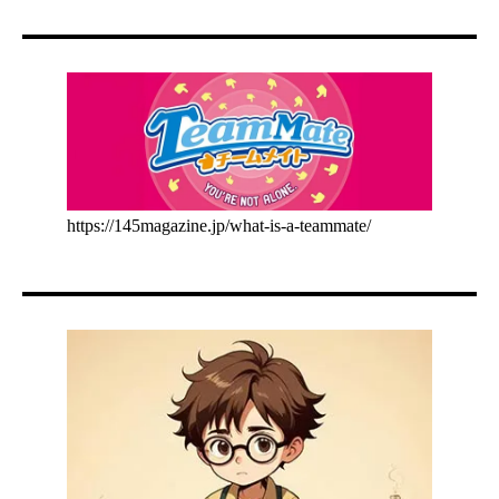
https://145magazine.jp/what-is-a-teammate/