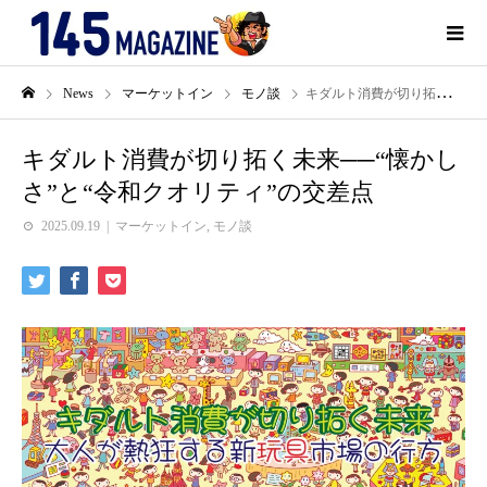
News
マーケットイン
モノ談
キダルト消費が切り拓く未来──“懐かしさ”と“令和クオリティ”の交差点
キダルト消費が切り拓く未来──“懐かし
さ”と“令和クオリティ”の交差点
2025.09.19
マーケットイン
,
モノ談