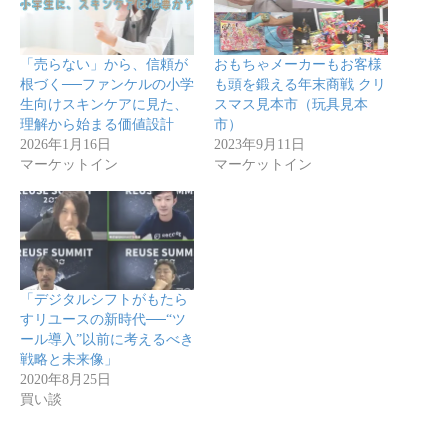
「売らない」から、信頼が
おもちゃメーカーもお客様
根づく──ファンケルの小学
も頭を鍛える年末商戦 クリ
生向けスキンケアに見た、
スマス見本市（玩具見本
理解から始まる価値設計
市）
2026年1月16日
2023年9月11日
マーケットイン
マーケットイン
「デジタルシフトがもたら
すリユースの新時代──“ツ
ール導入”以前に考えるべき
戦略と未来像」
2020年8月25日
買い談