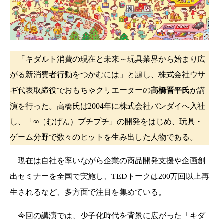
「キダルト消費の現在と未来～玩具業界から始まり広
がる新消費者行動をつかむには」と題し、株式会社ウサ
ギ代表取締役でおもちゃクリエーターの
高橋晋平氏
が講
演を行った。高橋氏は2004年に株式会社バンダイへ入社
し、「∞（むげん）プチプチ」の開発をはじめ、玩具・
ゲーム分野で数々のヒットを生み出した人物である。
現在は自社を率いながら企業の商品開発支援や企画創
出セミナーを全国で実施し、TEDトークは200万回以上再
生されるなど、多方面で注目を集めている。
今回の講演では、少子化時代を背景に広がった「キダ