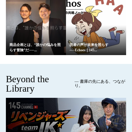
商品企画とは、“誰かの悩みを照
読者の声が未来を照らす
らす冒険”だ──...
──Echoes｜145...
Beyond the
— 書庫の先にある、つなが
Library
り。