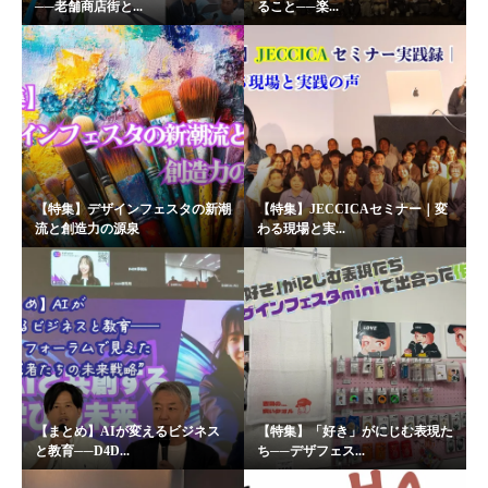
──老舗商店街と...
ること──楽...
【特集】デザインフェスタの新潮
【特集】JECCICAセミナー｜変
流と創造力の源泉
わる現場と実...
【まとめ】AIが変えるビジネス
【特集】「好き」がにじむ表現た
と教育──D4D...
ち──デザフェス...