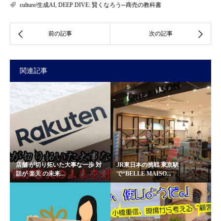
culture/生成AI
,
DEEP DIVE: 賢くなろう─商売の教科書
関連記事
店舗 が切り拓いた大事な一歩 対
JR東日本の挑戦 東京駅
話が 楽天 の未来...
で“BELLE MAISO...