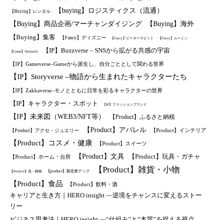
【buying】ロジスティクス（流通）
【Buying】レンタル
【Buying】商品企画/マーチャンダイジング
【Buying】海外
【Buying】集客
【Fancy】ディズニー
【Fancy】ピーターラビット
【Fancy】ムーミン
【IP】Buzzverse – SNSから拡がる共感の宇宙
【Game】Nintendo
【IP】Gameverse–Gameから派生し、自分ごととして関わる世界
【IP】Storyverse –物語から生まれたキャラクターたち
【IP】Zakkaverse–モノとともに日常を彩るキャラクターの世界
【IP】キャラクター・スポット
【IP】ファッションブランド
【IP】未来図（WEB3/NFT等）
【Product】ふるさと納税
【Product】アパレル
【Product】インテリア
【Product】アクセ・ジュエリー
【Product】コスメ・健康
【Product】スイーツ
【Product】文具
【Product】玩具・ガチャ
【Product】ホーム・台所
【Product】雑貨・小物
【product】製造業テック
【Product】花・植物
【Product】食品
【Product】飲料・酒
キャリアと生き方｜HERO insight —逆境をチャンスに変えるストー
リー
ビジネス思考法｜HERO insight —“仕組み”と“本質”を捉える視点