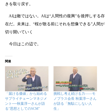
きを取り戻す。
AIは敵ではない。AIは“人間性の復興”を後押しする存
在だ。未来は、“桜が散る前にそれを想像できる”人間が
切り開いていく
今日はこの辺で。
関連
「届ける価値」から始める
挑戦し考え続ける力――モ
サプライチェーンマネジメ
ノプラス会長 秋葉淳一さん
ント──秋葉淳一さんが語
が語る「無駄にしない人
る“思想としてのSCM”
生」