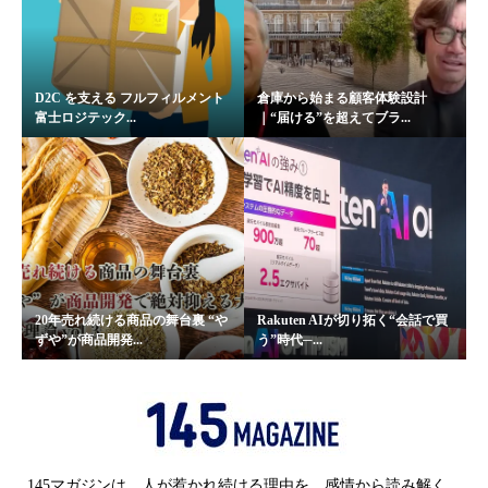
D2C を支える フルフィルメント
倉庫から始まる顧客体験設計
富士ロジテック...
｜“届ける”を超えてブラ...
20年売れ続ける商品の舞台裏 “や
Rakuten AIが切り拓く“会話で買
ずや”が商品開発...
う”時代─...
145マガジンは、人が惹かれ続ける理由を、感情から読み解く、