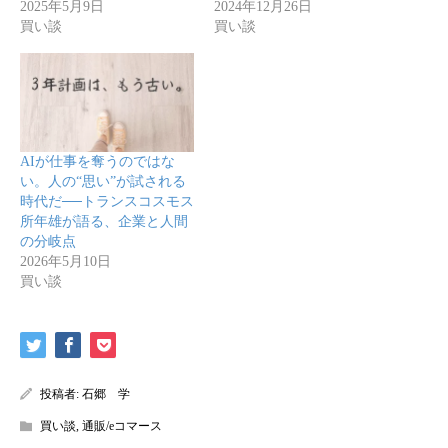
2025年5月9日
2024年12月26日
買い談
買い談
AIが仕事を奪うのではな
い。人の“思い”が試される
時代だ──トランスコスモス
所年雄が語る、企業と人間
の分岐点
2026年5月10日
買い談
投稿者:
石郷 学
買い談
,
通販/eコマース