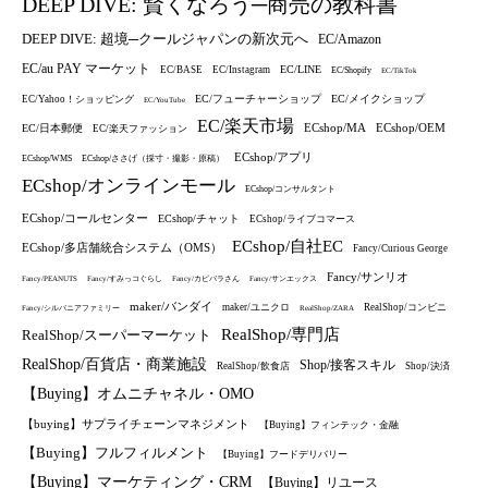
DEEP DIVE: 賢くなろう─商売の教科書
DEEP DIVE: 超境─クールジャパンの新次元へ
EC/Amazon
EC/au PAY マーケット
EC/LINE
EC/BASE
EC/Instagram
EC/Shopify
EC/TikTok
EC/フューチャーショップ
EC/メイクショップ
EC/Yahoo！ショッピング
EC/YouTube
EC/楽天市場
ECshop/MA
ECshop/OEM
EC/日本郵便
EC/楽天ファッション
ECshop/アプリ
ECshop/WMS
ECshop/ささげ（採寸・撮影・原稿）
ECshop/オンラインモール
ECshop/コンサルタント
ECshop/コールセンター
ECshop/チャット
ECshop/ライブコマース
ECshop/自社EC
ECshop/多店舗統合システム（OMS）
Fancy/Curious George
Fancy/サンリオ
Fancy/PEANUTS
Fancy/すみっコぐらし
Fancy/カピバラさん
Fancy/サンエックス
maker/バンダイ
maker/ユニクロ
RealShop/コンビニ
Fancy/シルバニアファミリー
RealShop/ZARA
RealShop/専門店
RealShop/スーパーマーケット
RealShop/百貨店・商業施設
Shop/接客スキル
RealShop/飲食店
Shop/決済
【Buying】オムニチャネル・OMO
【buying】サプライチェーンマネジメント
【Buying】フィンテック・金融
【Buying】フルフィルメント
【Buying】フードデリバリー
【Buying】マーケティング・CRM
【Buying】リユース