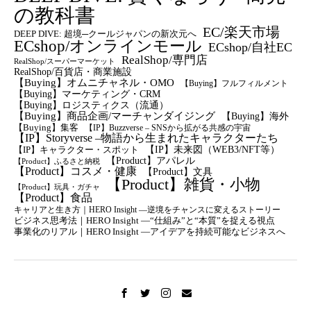
の教科書
EC/楽天市場
DEEP DIVE: 超境─クールジャパンの新次元へ
ECshop/オンラインモール
ECshop/自社EC
RealShop/専門店
RealShop/スーパーマーケット
RealShop/百貨店・商業施設
【Buying】オムニチャネル・OMO
【Buying】フルフィルメント
【Buying】マーケティング・CRM
【buying】ロジスティクス（流通）
【Buying】商品企画/マーチャンダイジング
【Buying】海外
【Buying】集客
【IP】Buzzverse – SNSから拡がる共感の宇宙
【IP】Storyverse –物語から生まれたキャラクターたち
【IP】未来図（WEB3/NFT等）
【IP】キャラクター・スポット
【Product】アパレル
【Product】ふるさと納税
【Product】コスメ・健康
【Product】文具
【Product】雑貨・小物
【Product】玩具・ガチャ
【Product】食品
キャリアと生き方｜HERO Insight —逆境をチャンスに変えるストーリー
ビジネス思考法｜HERO Insight —“仕組み”と“本質”を捉える視点
事業化のリアル｜HERO Insight —アイデアを持続可能なビジネスへ