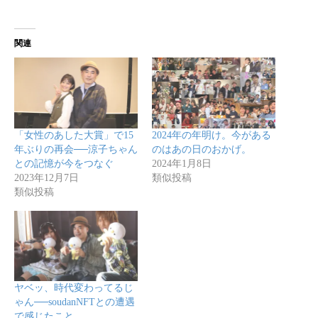
関連
「女性のあした大賞」で15
2024年の年明け。今がある
年ぶりの再会──涼子ちゃん
のはあの日のおかげ。
との記憶が今をつなぐ
2024年1月8日
2023年12月7日
類似投稿
類似投稿
ヤベッ、時代変わってるじ
ゃん──soudanNFTとの遭遇
で感じたこと