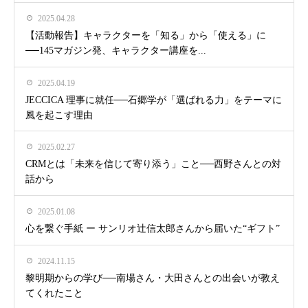
2025.04.28
【活動報告】キャラクターを「知る」から「使える」に
──145マガジン発、キャラクター講座を...
2025.04.19
JECCICA 理事に就任──石郷学が「選ばれる力」をテーマに
風を起こす理由
2025.02.27
CRMとは「未来を信じて寄り添う」こと──西野さんとの対
話から
2025.01.08
心を繋ぐ手紙 ー サンリオ辻信太郎さんから届いた“ギフト”
2024.11.15
黎明期からの学び──南場さん・大田さんとの出会いが教え
てくれたこと