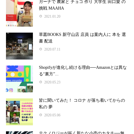
ガーナで 農家と チョコ 作り 大学生 田口愛 の
挑戦 MAAHA
2021.01.20
草叢BOOKS 新守山店 店員 は案内人に 本を 選
書 配送
2020.07.11
Shopifyが進化し続ける理由──Amazonとは異な
る“裏方”...
2020.05.23
皆に聞いてみた！ コロナ が落ち着いてからの
私の 夢
2020.05.06
テクノロジーが拓く新たな小売のカタチ──無