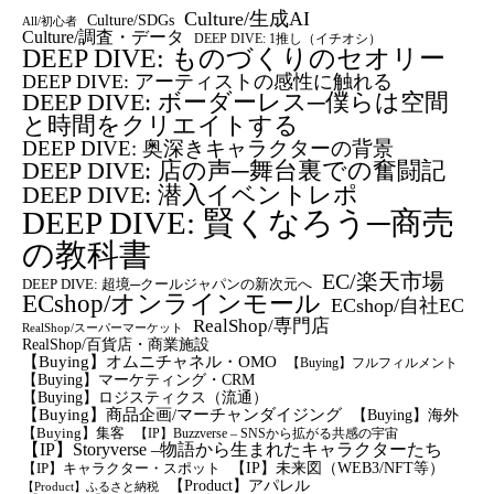
Culture/生成AI
Culture/SDGs
All/初心者
Culture/調査・データ
DEEP DIVE: 1推し（イチオシ）
DEEP DIVE: ものづくりのセオリー
DEEP DIVE: アーティストの感性に触れる
DEEP DIVE: ボーダーレス─僕らは空間
と時間をクリエイトする
DEEP DIVE: 奥深きキャラクターの背景
DEEP DIVE: 店の声─舞台裏での奮闘記
DEEP DIVE: 潜入イベントレポ
DEEP DIVE: 賢くなろう─商売
の教科書
EC/楽天市場
DEEP DIVE: 超境─クールジャパンの新次元へ
ECshop/オンラインモール
ECshop/自社EC
RealShop/専門店
RealShop/スーパーマーケット
RealShop/百貨店・商業施設
【Buying】オムニチャネル・OMO
【Buying】フルフィルメント
【Buying】マーケティング・CRM
【buying】ロジスティクス（流通）
【Buying】商品企画/マーチャンダイジング
【Buying】海外
【Buying】集客
【IP】Buzzverse – SNSから拡がる共感の宇宙
【IP】Storyverse –物語から生まれたキャラクターたち
【IP】未来図（WEB3/NFT等）
【IP】キャラクター・スポット
【Product】アパレル
【Product】ふるさと納税