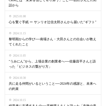
CRMとは「未来を信じて寄り添う」こと──西野さんとの対
話から
2025.01.08
心を繋ぐ手紙 ー サンリオ辻信太郎さんから届いた“ギフト”
2024.11.15
黎明期からの学び──南場さん・大田さんとの出会いが教え
てくれたこと
2024.11.05
“うみにん”から、上場企業の創業者へ──佐藤昌平さんと語
った「ビジネスの繋がり方」
2024.10.30
共に走る仲間がいるということ──2024年の感謝と、未来へ
の約束
2024.10.15
経営者に共通するもの──高橋理人さんと語った「失敗の意