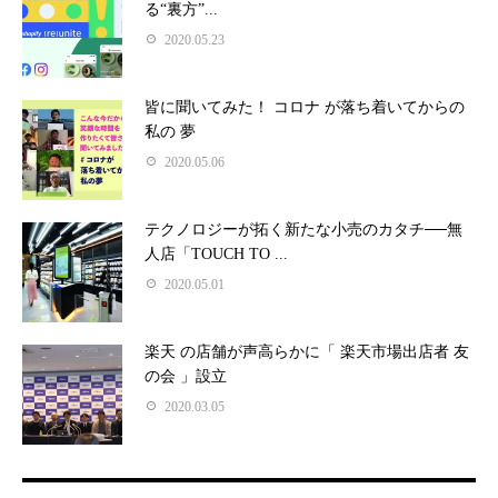
る“裏方”...
2020.05.23
皆に聞いてみた！ コロナ が落ち着いてからの
私の 夢
2020.05.06
テクノロジーが拓く新たな小売のカタチ──無
人店「TOUCH TO ...
2020.05.01
楽天 の店舗が声高らかに「 楽天市場出店者 友
の会 」設立
2020.03.05