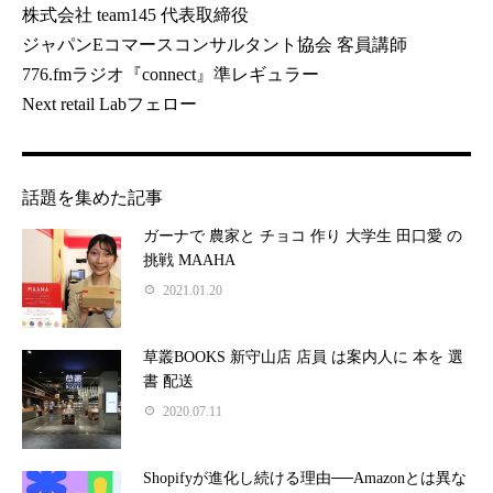
株式会社 team145 代表取締役
ジャパンEコマースコンサルタント協会 客員講師
776.fmラジオ『connect』準レギュラー
Next retail Labフェロー
話題を集めた記事
ガーナで 農家と チョコ 作り 大学生 田口愛 の
挑戦 MAAHA
2021.01.20
草叢BOOKS 新守山店 店員 は案内人に 本を 選
書 配送
2020.07.11
Shopifyが進化し続ける理由──Amazonとは異な