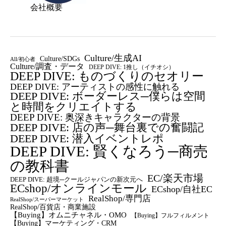
会社概要
Culture/生成AI
Culture/SDGs
All/初心者
Culture/調査・データ
DEEP DIVE: 1推し（イチオシ）
DEEP DIVE: ものづくりのセオリー
DEEP DIVE: アーティストの感性に触れる
DEEP DIVE: ボーダーレス─僕らは空間
と時間をクリエイトする
DEEP DIVE: 奥深きキャラクターの背景
DEEP DIVE: 店の声─舞台裏での奮闘記
DEEP DIVE: 潜入イベントレポ
DEEP DIVE: 賢くなろう─商売
の教科書
EC/楽天市場
DEEP DIVE: 超境─クールジャパンの新次元へ
ECshop/オンラインモール
ECshop/自社EC
RealShop/専門店
RealShop/スーパーマーケット
RealShop/百貨店・商業施設
【Buying】オムニチャネル・OMO
【Buying】フルフィルメント
【Buying】マーケティング・CRM