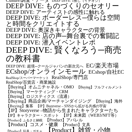
Culture/調査・データ
DEEP DIVE: 1推し（イチオシ）
DEEP DIVE: ものづくりのセオリー
DEEP DIVE: アーティストの感性に触れる
DEEP DIVE: ボーダーレス─僕らは空間
と時間をクリエイトする
DEEP DIVE: 奥深きキャラクターの背景
DEEP DIVE: 店の声─舞台裏での奮闘記
DEEP DIVE: 潜入イベントレポ
DEEP DIVE: 賢くなろう─商売
の教科書
EC/楽天市場
DEEP DIVE: 超境─クールジャパンの新次元へ
ECshop/オンラインモール
ECshop/自社EC
RealShop/専門店
RealShop/スーパーマーケット
RealShop/百貨店・商業施設
【Buying】オムニチャネル・OMO
【Buying】フルフィルメント
【Buying】マーケティング・CRM
【buying】ロジスティクス（流通）
【Buying】商品企画/マーチャンダイジング
【Buying】海外
【Buying】集客
【IP】Buzzverse – SNSから拡がる共感の宇宙
【IP】Storyverse –物語から生まれたキャラクターたち
【IP】未来図（WEB3/NFT等）
【IP】キャラクター・スポット
【Product】アパレル
【Product】ふるさと納税
【Product】コスメ・健康
【Product】文具
【Product】雑貨・小物
【Product】玩具・ガチャ