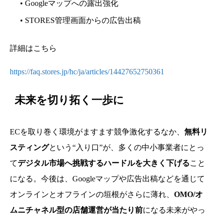
• Googleマップへの露出強化
• STORES管理画面からの広告出稿
詳細はこちら
https://faq.stores.jp/hc/ja/articles/14427652750361
未来を切り拓く一歩に
ECを取り巻く環境がますます競争激化するなか、
無料リ
スティング
という“入り口”が、多くの中小事業者にとっ
て
デジタル市場へ挑戦するハードルを大きく下げる
こと
になる。今後は、Googleマップや広告出稿などを通じて
オンラインとオフラインの垣根がさらに薄れ、
OMO/オ
ムニチャネル型の店舗運営が当たり前
になる未来がやっ