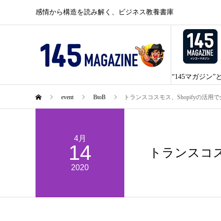
感情から構造を読み解く、ビジネス教養書庫
“145マガジン”
event
BtoB
トランスコスモス、Shopifyの活
4月
14
トランスコス
2020