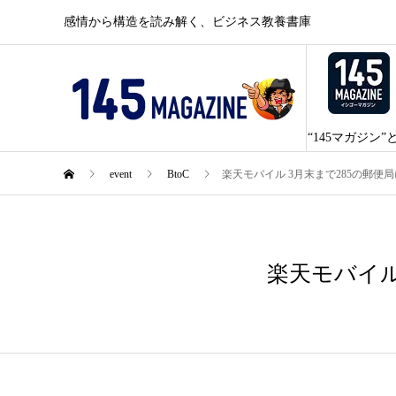
感情から構造を読み解く、ビジネス教養書庫
“145マガジン”
event
BtoC
楽天モバイル 3月末まで285の郵便
2月
21
楽天モバイル
2022