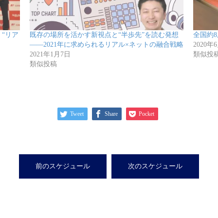
“リア
既存の場所を活かす新視点と“半歩先”を読む発想
全国約8
――2021年に求められるリアル×ネットの融合戦略
2020年
2021年1月7日
類似投
類似投稿
Tweet
Share
Pocket
前のスケジュール
次のスケジュール