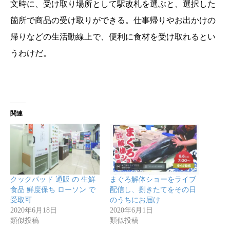
文時に、受け取り場所として駅改札を選ぶと、選択した
箇所で商品の受け取りができる。仕事帰りやお出かけの
帰りなどの生活動線上で、便利に食材を受け取れるとい
うわけだ。
関連
クックパッド 通販 の 生鮮
まぐろ解体ショーをライブ
食品 鮮度保ち ローソン で
配信し、捌きたてをその日
受取可
のうちにお届け
2020年6月18日
2020年6月1日
類似投稿
類似投稿