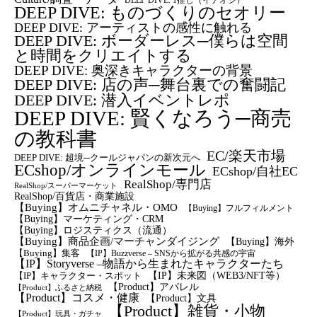
DEEP DIVE: ものづくりのセオリー
DEEP DIVE: アーティストの感性に触れる
DEEP DIVE: ボーダーレス─僕らは空間
と時間をクリエイトする
DEEP DIVE: 奥深きキャラクターの背景
DEEP DIVE: 店の声─舞台裏での奮闘記
DEEP DIVE: 潜入イベントレポ
DEEP DIVE: 賢くなろう─商売
の教科書
EC/楽天市場
DEEP DIVE: 超境─クールジャパンの新次元へ
ECshop/オンラインモール
ECshop/自社EC
RealShop/専門店
RealShop/スーパーマーケット
RealShop/百貨店・商業施設
【Buying】オムニチャネル・OMO
【Buying】フルフィルメント
【Buying】マーケティング・CRM
【buying】ロジスティクス（流通）
【Buying】商品企画/マーチャンダイジング
【Buying】海外
【Buying】集客
【IP】Buzzverse – SNSから拡がる共感の宇宙
【IP】Storyverse –物語から生まれたキャラクターたち
【IP】未来図（WEB3/NFT等）
【IP】キャラクター・スポット
【Product】アパレル
【Product】ふるさと納税
【Product】コスメ・健康
【Product】文具
【Product】雑貨・小物
【Product】玩具・ガチャ