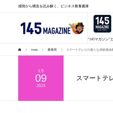
感情から構造を読み解く、ビジネス教養書庫
“145マガジン”
event
新発売
スマートテレビの新たな体験価値創出に
1月
09
スマートテレビ
2024