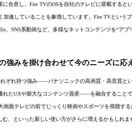
業に合意し、Fire TVのOSを自社のテレビに搭載する
加速していることを象徴しています。Fire TVという
etflix、SNS系動画など、多様なネットコンテンツを“
ックの強みを掛け合わせて今のニーズに応
がそれぞれ持つ強み——パナソニックの高画質・高音質と
e TVの優れたUXや膨大なコンテンツ資産——を融合する
大画面テレビの前でじっくり映画やスポーツを視聴する
楽しむ、といった新しい使い方がさらに増えるかもしれま