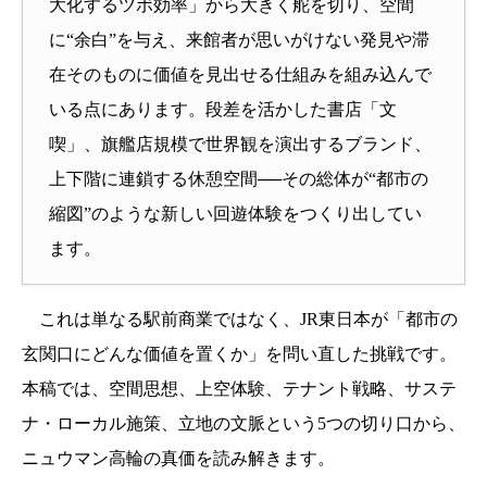
大化するツボ効率」から大きく舵を切り、空間
に“余白”を与え、来館者が思いがけない発見や滞
在そのものに価値を見出せる仕組みを組み込んで
いる点にあります。段差を活かした書店「文
喫」、旗艦店規模で世界観を演出するブランド、
上下階に連鎖する休憩空間──その総体が“都市の
縮図”のような新しい回遊体験をつくり出してい
ます。
これは単なる駅前商業ではなく、JR東日本が「都市の
玄関口にどんな価値を置くか」を問い直した挑戦です。
本稿では、空間思想、上空体験、テナント戦略、サステ
ナ・ローカル施策、立地の文脈という5つの切り口から、
ニュウマン高輪の真価を読み解きます。