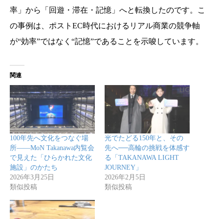
率」から「回遊・滞在・記憶」へと転換したのです。こ
の事例は、ポストEC時代におけるリアル商業の競争軸
が“効率”ではなく“記憶”であることを示唆しています。
関連
100年先へ文化をつなぐ場
光でたどる150年と、その
所——MoN Takanawa内覧会
先へ──高輪の挑戦を体感す
で見えた「ひらかれた文化
る「TAKANAWA LIGHT
施設」のかたち
JOURNEY」
2026年3月25日
2026年2月5日
類似投稿
類似投稿