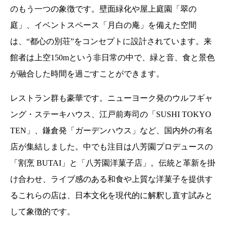
のもう一つの象徴です。壁面緑化や屋上庭園「翠の
庭」、イベントスペース「月白の庵」を備えた空間
は、“都心の別荘”をコンセプトに設計されています。来
館者は上空150mという非日常の中で、緑と音、食と景色
が融合した時間を過ごすことができます。
レストラン群も豪華です。ニューヨーク発のウルフギャ
ング・ステーキハウス、江戸前寿司の「SUSHI TOKYO
TEN」、鎌倉発「ガーデンハウス」など、国内外の有名
店が集結しました。中でも注目は八芳園プロデュースの
「割烹 BUTAI」と「八芳園洋菓子店」。伝統と革新を掛
け合わせ、ライブ感のある和食や上質な洋菓子を提供す
るこれらの店は、日本文化を現代的に解釈し直す試みと
して象徴的です。