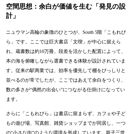
空間思想：余白が価値を生む「発見の設
計」
ニュウマン高輪の象徴のひとつが、South 5階「こもれび
ら」です。ここでは巨大書店「文喫」が中心に据えら
れ、蔵書数は約10万冊。段差を活かした配置によって、
本の海を俯瞰しながら選書できる体験が設計されていま
す。従来の駅商業では、効率を優先して棚をびっしりと
並べるのが常でしたが、ここではあえて余白をつくり、
数の多さが“偶然の出会い”につながる仕掛けになってい
ます。
さらに「こもれびら」は書店に留まらず、カフェや子ど
もの遊び場、写真館、雑貨ショップまでが同居し、一つ
の“小さな街”のような環境を形成しています。親子三世