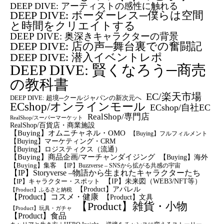
DEEP DIVE: アーティストの感性に触れる
DEEP DIVE: ボーダーレス─僕らは空間
と時間をクリエイトする
DEEP DIVE: 奥深きキャラクターの背景
DEEP DIVE: 店の声─舞台裏での奮闘記
DEEP DIVE: 潜入イベントレポ
DEEP DIVE: 賢くなろう─商売
の教科書
EC/楽天市場
DEEP DIVE: 超境─クールジャパンの新次元へ
ECshop/オンラインモール
ECshop/自社EC
RealShop/専門店
RealShop/スーパーマーケット
RealShop/百貨店・商業施設
【Buying】オムニチャネル・OMO
【Buying】フルフィルメント
【Buying】マーケティング・CRM
【buying】ロジスティクス（流通）
【Buying】商品企画/マーチャンダイジング
【Buying】海外
【Buying】集客
【IP】Buzzverse – SNSから拡がる共感の宇宙
【IP】Storyverse –物語から生まれたキャラクターたち
【IP】未来図（WEB3/NFT等）
【IP】キャラクター・スポット
【Product】アパレル
【Product】ふるさと納税
【Product】コスメ・健康
【Product】文具
【Product】雑貨・小物
【Product】玩具・ガチャ
【Product】食品