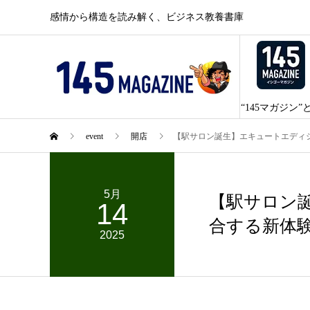
感情から構造を読み解く、ビジネス教養書庫
“145マガジン”
event
開店
【駅サロン誕生】エキュートエディ
5月
【駅サロン
14
合する新体
2025