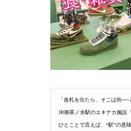
「改札を出たら、そこは街──
JR御茶ノ水駅のエキナカ施設
ひとことで言えば、“駅”の意