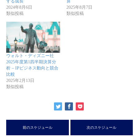
する成長
算
2024年8月6日
2025年8月7日
類似投稿
類似投稿
ウォルト・ディズニー社
2025年度第1四半期決算分
析 – IPビジネス動向と競合
比較
2025年2月13日
類似投稿
前のスケジュール
次のスケジュール