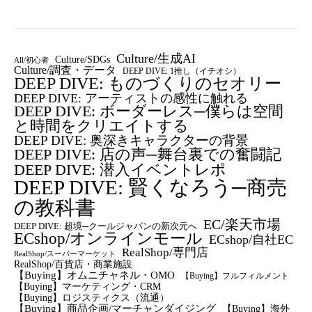
Culture/生成AI
Culture/SDGs
All/初心者
Culture/調査・データ
DEEP DIVE: 1推し（イチオシ）
DEEP DIVE: ものづくりのセオリー
DEEP DIVE: アーティストの感性に触れる
DEEP DIVE: ボーダーレス─僕らは空間
と時間をクリエイトする
DEEP DIVE: 奥深きキャラクターの背景
DEEP DIVE: 店の声─舞台裏での奮闘記
DEEP DIVE: 潜入イベントレポ
DEEP DIVE: 賢くなろう─商売
の教科書
EC/楽天市場
DEEP DIVE: 超境─クールジャパンの新次元へ
ECshop/オンラインモール
ECshop/自社EC
RealShop/専門店
RealShop/スーパーマーケット
RealShop/百貨店・商業施設
【Buying】オムニチャネル・OMO
【Buying】フルフィルメント
【Buying】マーケティング・CRM
【buying】ロジスティクス（流通）
【Buying】商品企画/マーチャンダイジング
【Buying】海外