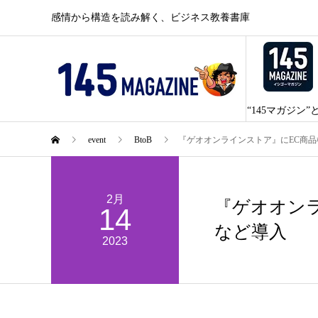
感情から構造を読み解く、ビジネス教養書庫
“145マガジン”
event
BtoB
『ゲオオンラインストア』にEC商品検
2月
『ゲオオンラ
14
など導入
2023