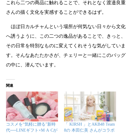
これら二つの商品に触れることで、それとなく渡邉良重
さんの描く文化を実感することができるはず。
ほぼ日カルチャんという場所が何気ない日々から文化
へ誘うように、この二つの逸品があることで、きっと、
その日常を特別なものに変えてくれそうな気がしていま
す。そんなあたたかさが、チェリーと一緒にこのバッグ
の中に、潜んでいます。
関連
コスメを“気軽に贈る”新時
「 KIRSH 」とAKB48 Team
代──LINEギフト×M·A·Cが
8の 本田仁美 さんがコラボ