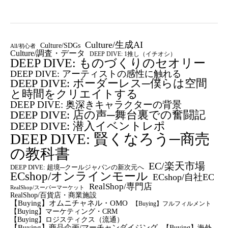
Culture/生成AI
Culture/SDGs
All/初心者
Culture/調査・データ
DEEP DIVE: 1推し（イチオシ）
DEEP DIVE: ものづくりのセオリー
DEEP DIVE: アーティストの感性に触れる
DEEP DIVE: ボーダーレス─僕らは空間
と時間をクリエイトする
DEEP DIVE: 奥深きキャラクターの背景
DEEP DIVE: 店の声─舞台裏での奮闘記
DEEP DIVE: 潜入イベントレポ
DEEP DIVE: 賢くなろう─商売
の教科書
EC/楽天市場
DEEP DIVE: 超境─クールジャパンの新次元へ
ECshop/オンラインモール
ECshop/自社EC
RealShop/専門店
RealShop/スーパーマーケット
RealShop/百貨店・商業施設
【Buying】オムニチャネル・OMO
【Buying】フルフィルメント
【Buying】マーケティング・CRM
【buying】ロジスティクス（流通）
【Buying】商品企画/マーチャンダイジング
【Buying】海外