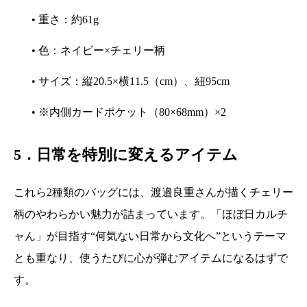
• 重さ：約61g
• 色：ネイビー×チェリー柄
• サイズ：縦20.5×横11.5（cm）、紐95cm
• ※内側カードポケット（80×68mm）×2
5．日常を特別に変えるアイテム
これら2種類のバッグには、渡邉良重さんが描くチェリー
柄のやわらかい魅力が詰まっています。「ほぼ日カルチ
ャん」が目指す“何気ない日常から文化へ”というテーマ
とも重なり、使うたびに心が弾むアイテムになるはずで
す。