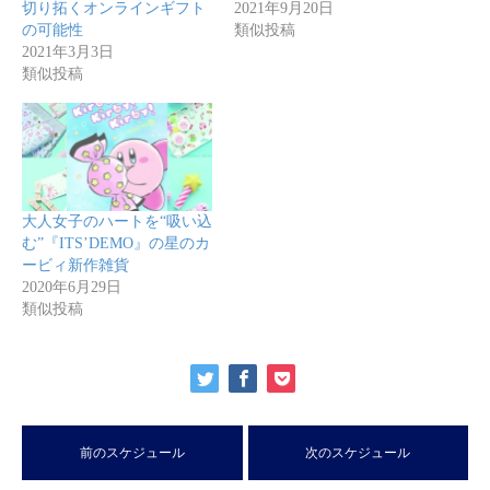
切り拓くオンラインギフト
2021年9月20日
の可能性
類似投稿
2021年3月3日
類似投稿
大人女子のハートを“吸い込
む”『ITS’DEMO』の星のカ
ービィ新作雑貨
2020年6月29日
類似投稿
前のスケジュール
次のスケジュール