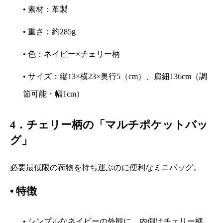
• 素材：革製
• 重さ：約285g
• 色：ネイビー×チェリー柄
• サイズ：縦13×横23×奥行5（cm）、肩紐136cm（調
節可能・幅1cm）
4．チェリー柄の「マルチポケットバッ
グ」
必要最低限の荷物を持ち運ぶのに便利なミニバッグ。
•
特徴
• シンプルなネイビーの外観に、内側はチェリー柄