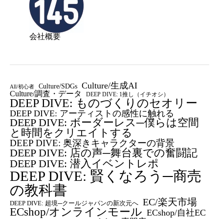
会社概要
Culture/生成AI
Culture/SDGs
All/初心者
Culture/調査・データ
DEEP DIVE: 1推し（イチオシ）
DEEP DIVE: ものづくりのセオリー
DEEP DIVE: アーティストの感性に触れる
DEEP DIVE: ボーダーレス─僕らは空間
と時間をクリエイトする
DEEP DIVE: 奥深きキャラクターの背景
DEEP DIVE: 店の声─舞台裏での奮闘記
DEEP DIVE: 潜入イベントレポ
DEEP DIVE: 賢くなろう─商売
の教科書
EC/楽天市場
DEEP DIVE: 超境─クールジャパンの新次元へ
ECshop/オンラインモール
ECshop/自社EC