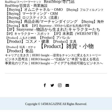
RealShop/専門店
RealShop/スーパーマーケット
RealShop/百貨店・商業施設
【Buying】オムニチャネル・OMO
【Buying】フルフィルメント
【Buying】マーケティング・CRM
【buying】ロジスティクス（流通）
【Buying】商品企画/マーチャンダイジング
【Buying】海外
【Buying】集客
【IP】Buzzverse – SNSから拡がる共感の宇宙
【IP】Storyverse –物語から生まれたキャラクターたち
【IP】未来図（WEB3/NFT等）
【IP】キャラクター・スポット
【Product】アパレル
【Product】ふるさと納税
【Product】コスメ・健康
【Product】文具
【Product】雑貨・小物
【Product】玩具・ガチャ
【Product】食品
キャリアと生き方｜HERO Insight —逆境をチャンスに変えるストーリー
ビジネス思考法｜HERO Insight —“仕組み”と“本質”を捉える視点
事業化のリアル｜HERO Insight —アイデアを持続可能なビジネスへ
Copyright © 145MAGAZINE All Rights Reserved.