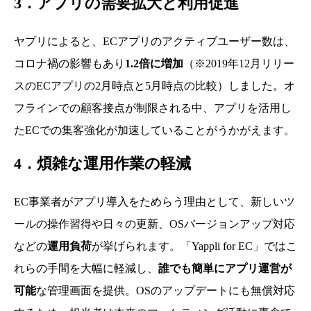
3．アプリの需要拡大と利用促進
ヤプリによると、ECアプリのアクティブユーザー数は、
コロナ禍の影響もあり
1.2倍に増加
（※2019年12月リリー
スのECアプリの2月時点と5月時点の比較）しました。オ
フラインでの顧客接点が制限される中、アプリを活用し
たECでの集客強化が加速していることがうかがえます。
4．煩雑な運用作業の軽減
EC事業者がアプリ導入をためらう理由として、新しいツ
ールの操作習得や日々の更新、OSバージョンアップ対応
などの
運用負荷
が挙げられます。「Yappli for EC」ではこ
れらの手間を大幅に軽減し、
誰でも簡単にアプリ運営が
可能
な管理画面を提供。OSのアップデートにも無償対応