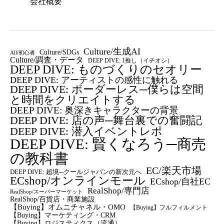
会社概要
Culture/生成AI
Culture/SDGs
All/初心者
Culture/調査・データ
DEEP DIVE: 1推し（イチオシ）
DEEP DIVE: ものづくりのセオリー
DEEP DIVE: アーティストの感性に触れる
DEEP DIVE: ボーダーレス─僕らは空間
と時間をクリエイトする
DEEP DIVE: 奥深きキャラクターの背景
DEEP DIVE: 店の声─舞台裏での奮闘記
DEEP DIVE: 潜入イベントレポ
DEEP DIVE: 賢くなろう─商売
の教科書
EC/楽天市場
DEEP DIVE: 超境─クールジャパンの新次元へ
ECshop/オンラインモール
ECshop/自社EC
RealShop/専門店
RealShop/スーパーマーケット
RealShop/百貨店・商業施設
【Buying】オムニチャネル・OMO
【Buying】フルフィルメント
【Buying】マーケティング・CRM
【buying】ロジスティクス（流通）