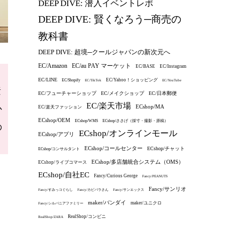
DEEP DIVE: 潜入イベントレポ
DEEP DIVE: 賢くなろう─商売の
教科書
DEEP DIVE: 超境─クールジャパンの新次元へ
EC/au PAY マーケット
EC/Amazon
EC/BASE
EC/Instagram
て
EC/LINE
EC/Yahoo！ショッピング
EC/Shopify
EC/TikTok
EC/YouTube
素
EC/フューチャーショップ
EC/メイクショップ
EC/日本郵便
EC/楽天市場
ECshop/MA
か
EC/楽天ファッション
ECshop/OEM
ECshop/WMS
ECshop/ささげ（採寸・撮影・原稿）
の
ECshop/オンラインモール
ECshop/アプリ
ECshop/コールセンター
ECshop/チャット
ECshop/コンサルタント
ECshop/多店舗統合システム（OMS）
ECshop/ライブコマース
ECshop/自社EC
Fancy/Curious George
Fancy/PEANUTS
Fancy/サンリオ
Fancy/すみっコぐらし
Fancy/カピバラさん
Fancy/サンエックス
maker/バンダイ
maker/ユニクロ
Fancy/シルバニアファミリー
RealShop/コンビニ
RealShop/ZARA