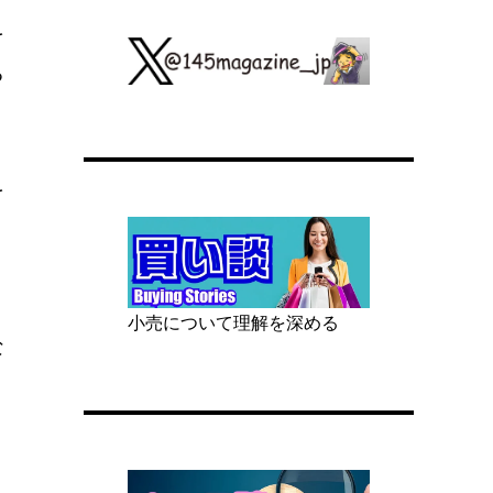
を
る
を
と
小売について理解を深める
な
。