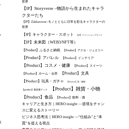
世界
か
【IP】Storyverse –物語から生まれたキャラ
クターたち
【IP】Zakkaverse–モノとともに日常を彩るキャラクターの
世界
【IP】キャラクター・スポット
身
【IP】ファッションブランド
【IP】未来図（WEB3/NFT等）
【Product】ふるさと納税
【Product】アクセ・ジュエリー
【Product】アパレル
【Product】インテリア
【Product】コスメ・健康
【Product】スイーツ
【Product】文具
【Product】ホーム・台所
【Product】玩具・ガチャ
【Product】花・植物
【Product】雑貨・小物
【product】製造業テック
【Product】食品
【Product】飲料・酒
キャリアと生き方｜HERO insight —逆境をチャン
スに変えるストーリー
ビジネス思考法｜HERO insight —“仕組み”と“本
が
質”を捉える視点