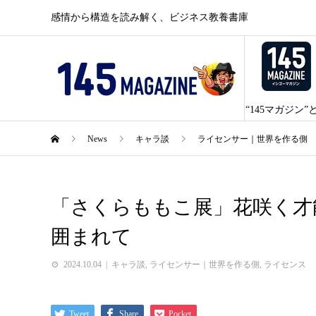
感情から構造を読み解く、ビジネス教養書庫
“145マガジン”
News
キャラ談
ライセンサー｜世界を作る側
「さくらももこ展」花咲く才
囲まれて
2024.10.04
キャラ談
,
ライセンサー｜世界を作る側
,
ライセンス
Tweet
Share
Pocket