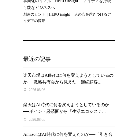
事業化のリアル｜HERO insight —アイデアを持続
。
可能なビジネスへ
創造のヒント｜HERO insight —人の心を惹きつけるア
イデアの源泉
最近の記事
楽天市場はAI時代に何を変えようとしているの
か──戦略共有会から見えた「継続顧客...
2026.08.06
楽天はAI時代に何を変えようとしているのか
──ポイント経済圏から「生活エコシステ...
2026.08.05
AmazonはAI時代に何を変えたのか──「引き合