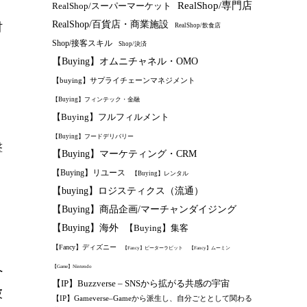
RealShop/専門店
RealShop/スーパーマーケット
RealShop/百貨店・商業施設
材
RealShop/飲食店
Shop/接客スキル
Shop/決済
【Buying】オムニチャネル・OMO
【buying】サプライチェーンマネジメント
【Buying】フィンテック・金融
【Buying】フルフィルメント
【Buying】フードデリバリー
撃
【Buying】マーケティング・CRM
【Buying】リユース
【Buying】レンタル
【buying】ロジスティクス（流通）
【Buying】商品企画/マーチャンダイジング
【Buying】海外
【Buying】集客
【Fancy】ディズニー
【Fancy】ピーターラビット
【Fancy】ムーミン
へ
【Game】Nintendo
【IP】Buzzverse – SNSから拡がる共感の宇宙
彼
【IP】Gameverse–Gameから派生し、自分ごととして関わる