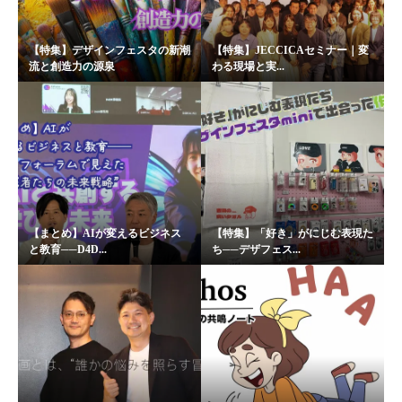
【特集】デザインフェスタの新潮
【特集】JECCICAセミナー｜変
流と創造力の源泉
わる現場と実...
【まとめ】AIが変えるビジネス
【特集】「好き」がにじむ表現た
と教育──D4D...
ち──デザフェス...