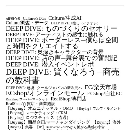
Culture/生成AI
Culture/SDGs
All/初心者
Culture/調査・データ
DEEP DIVE: 1推し（イチオシ）
DEEP DIVE: ものづくりのセオリー
DEEP DIVE: アーティストの感性に触れる
DEEP DIVE: ボーダーレス─僕らは空間
と時間をクリエイトする
DEEP DIVE: 奥深きキャラクターの背景
DEEP DIVE: 店の声─舞台裏での奮闘記
DEEP DIVE: 潜入イベントレポ
DEEP DIVE: 賢くなろう─商売
の教科書
EC/楽天市場
DEEP DIVE: 超境─クールジャパンの新次元へ
ECshop/オンラインモール
ECshop/自社EC
RealShop/専門店
RealShop/スーパーマーケット
RealShop/百貨店・商業施設
【Buying】オムニチャネル・OMO
【Buying】フルフィルメント
【Buying】マーケティング・CRM
【buying】ロジスティクス（流通）
【Buying】商品企画/マーチャンダイジング
【Buying】海外
【Buying】集客
【IP】Buzzverse – SNSから拡がる共感の宇宙