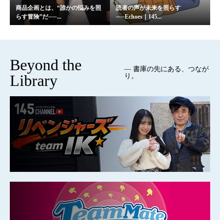
商品企画とは、“誰かの悩みを照
読者の声が未来を照らす
らす冒険”だ──...
──Echoes｜145...
Beyond the
— 書庫の先にある、つなが
Library
り。