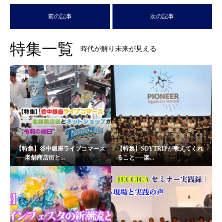
前の記事
次の記事
特集一覧
時代が解り未来が見える
【特集】谷中銀座ライブコマース
【特集】SOYTRIPが教えてくれ
──老舗商店街と...
ること──楽...