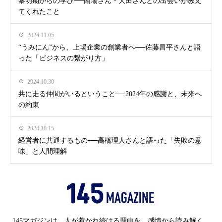
黎明期からの学び──南場さん・大田さんとの出会いが教え
てくれたこと
2024.11.05
“うみにん”から、上場企業の創業者へ──佐藤昌平さんと語
った「ビジネスの繋がり方」
2024.10.30
共に走る仲間がいるということ──2024年の感謝と、未来へ
の約束
2024.10.15
経営者に共通するもの──高橋理人さんと語った「失敗の意
味」と人間理解
145マガジンは、人が惹かれ続ける理由を、感情から読み解く、