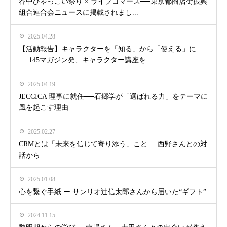
谷中ひゃっこい祭り × ライブコマース──東京都商店街振興
組合連合会ニュースに掲載されまし...
2025.04.28
【活動報告】キャラクターを「知る」から「使える」に
──145マガジン発、キャラクター講座を...
2025.04.19
JECCICA 理事に就任──石郷学が「選ばれる力」をテーマに
風を起こす理由
2025.02.27
CRMとは「未来を信じて寄り添う」こと──西野さんとの対
話から
2025.01.08
心を繋ぐ手紙 ー サンリオ辻信太郎さんから届いた“ギフト”
2024.11.15