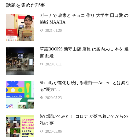
話題を集めた記事
ガーナで 農家と チョコ 作り 大学生 田口愛 の
挑戦 MAAHA
2021.01.20
草叢BOOKS 新守山店 店員 は案内人に 本を 選
書 配送
2020.07.11
Shopifyが進化し続ける理由──Amazonとは異な
る“裏方”...
2020.05.23
皆に聞いてみた！ コロナ が落ち着いてからの
私の 夢
2020.05.06