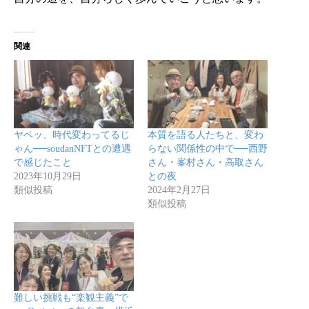
関連
ヤベッ、時代変わってるじ
本質を語る人たちと、変わ
ゃん──soudanNFTとの遭遇
らない関係性の中で──西野
で感じたこと
さん・峯村さん・高取さん
2023年10月29日
との夜
類似投稿
2024年2月27日
類似投稿
難しい挑戦も“楽観主義”で