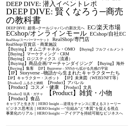
DEEP DIVE: 潜入イベントレポ
DEEP DIVE: 賢くなろう─商売
の教科書
EC/楽天市場
DEEP DIVE: 超境─クールジャパンの新次元へ
ECshop/オンラインモール
ECshop/自社EC
RealShop/専門店
RealShop/スーパーマーケット
RealShop/百貨店・商業施設
【Buying】オムニチャネル・OMO
【Buying】フルフィルメント
【Buying】マーケティング・CRM
【buying】ロジスティクス（流通）
【Buying】商品企画/マーチャンダイジング
【Buying】海外
【Buying】集客
【IP】Buzzverse – SNSから拡がる共感の宇宙
【IP】Storyverse –物語から生まれたキャラクターたち
【IP】未来図（WEB3/NFT等）
【IP】キャラクター・スポット
【Product】アパレル
【Product】ふるさと納税
【Product】コスメ・健康
【Product】文具
【Product】雑貨・小物
【Product】玩具・ガチャ
【Product】食品
キャリアと生き方｜HERO Insight —逆境をチャンスに変えるストーリー
ビジネス思考法｜HERO Insight —“仕組み”と“本質”を捉える視点
事業化のリアル｜HERO Insight —アイデアを持続可能なビジネスへ