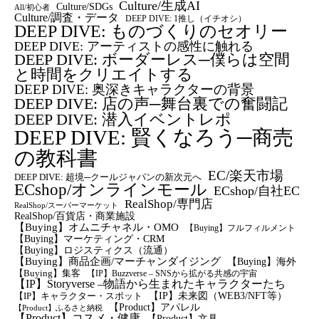
Culture/生成AI
Culture/SDGs
All/初心者
Culture/調査・データ
DEEP DIVE: 1推し（イチオシ）
DEEP DIVE: ものづくりのセオリー
DEEP DIVE: アーティストの感性に触れる
DEEP DIVE: ボーダーレス─僕らは空間
と時間をクリエイトする
DEEP DIVE: 奥深きキャラクターの背景
DEEP DIVE: 店の声─舞台裏での奮闘記
DEEP DIVE: 潜入イベントレポ
DEEP DIVE: 賢くなろう─商売
の教科書
EC/楽天市場
DEEP DIVE: 超境─クールジャパンの新次元へ
ECshop/オンラインモール
ECshop/自社EC
RealShop/専門店
RealShop/スーパーマーケット
RealShop/百貨店・商業施設
【Buying】オムニチャネル・OMO
【Buying】フルフィルメント
【Buying】マーケティング・CRM
【buying】ロジスティクス（流通）
【Buying】商品企画/マーチャンダイジング
【Buying】海外
【Buying】集客
【IP】Buzzverse – SNSから拡がる共感の宇宙
【IP】Storyverse –物語から生まれたキャラクターたち
【IP】未来図（WEB3/NFT等）
【IP】キャラクター・スポット
【Product】アパレル
【Product】ふるさと納税
【Product】コスメ・健康
【Product】文具