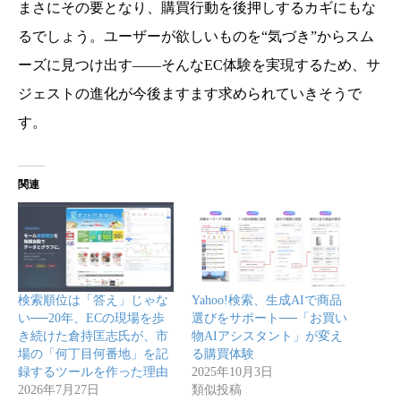
まさにその要となり、購買行動を後押しするカギにもな
るでしょう。ユーザーが欲しいものを“気づき”からスム
ーズに見つけ出す――そんなEC体験を実現するため、サ
ジェストの進化が今後ますます求められていきそうで
す。
関連
検索順位は「答え」じゃな
Yahoo!検索、生成AIで商品
い──20年、ECの現場を歩
選びをサポート──「お買い
き続けた倉持匡志氏が、市
物AIアシスタント」が変え
場の「何丁目何番地」を記
る購買体験
録するツールを作った理由
2025年10月3日
2026年7月27日
類似投稿