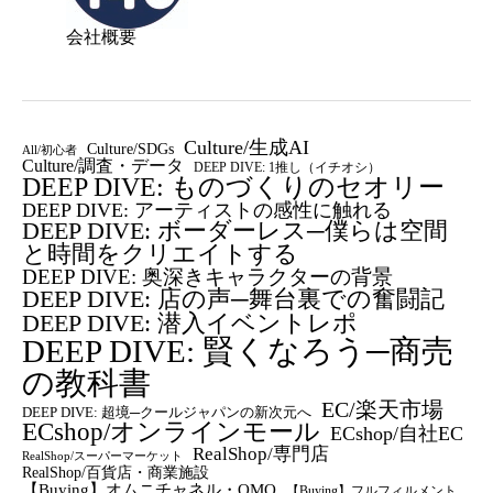
会社概要
Culture/生成AI
Culture/SDGs
All/初心者
Culture/調査・データ
DEEP DIVE: 1推し（イチオシ）
DEEP DIVE: ものづくりのセオリー
DEEP DIVE: アーティストの感性に触れる
DEEP DIVE: ボーダーレス─僕らは空間
と時間をクリエイトする
DEEP DIVE: 奥深きキャラクターの背景
DEEP DIVE: 店の声─舞台裏での奮闘記
DEEP DIVE: 潜入イベントレポ
DEEP DIVE: 賢くなろう─商売
の教科書
EC/楽天市場
DEEP DIVE: 超境─クールジャパンの新次元へ
ECshop/オンラインモール
ECshop/自社EC
RealShop/専門店
RealShop/スーパーマーケット
RealShop/百貨店・商業施設
【Buying】オムニチャネル・OMO
【Buying】フルフィルメント