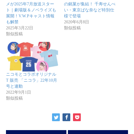
メが2025年7月放送スター
の銘菓が集結！ 千寿せんべ
ト｜劇場版＆ノベライズも
い・東京ばな奈など特別仕
展開！V.W.Pキャスト情報
様で登場
も解禁
2020年6月8日
2025年3月22日
類似投稿
類似投稿
ニコモとコラボオリジナル
T 販売 「ニコラ」22年10月
号と連動
2022年9月1日
類似投稿