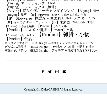
【Buying】マーケティング・CRM
【buying】ロジスティクス（流通）
【Buying】商品企画/マーチャンダイジング
【Buying】海外
【Buying】集客
【IP】Buzzverse – SNSから拡がる共感の宇宙
【IP】Storyverse –物語から生まれたキャラクターたち
【IP】未来図（WEB3/NFT等）
【IP】キャラクター・スポット
【Product】アパレル
【Product】ふるさと納税
【Product】コスメ・健康
【Product】文具
【Product】雑貨・小物
【Product】玩具・ガチャ
【Product】食品
キャリアと生き方｜HERO Insight —逆境をチャンスに変えるストーリー
ビジネス思考法｜HERO Insight —“仕組み”と“本質”を捉える視点
事業化のリアル｜HERO Insight —アイデアを持続可能なビジネスへ
Copyright © 145MAGAZINE All Rights Reserved.
誰かの背中も、そっと押せたら。