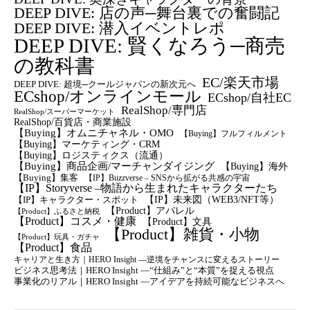
DEEP DIVE: 店の声─舞台裏での奮闘記
DEEP DIVE: 潜入イベントレポ
DEEP DIVE: 賢くなろう─商売
の教科書
EC/楽天市場
DEEP DIVE: 超境─クールジャパンの新次元へ
ECshop/オンラインモール
ECshop/自社EC
RealShop/専門店
RealShop/スーパーマーケット
RealShop/百貨店・商業施設
【Buying】オムニチャネル・OMO
【Buying】フルフィルメント
【Buying】マーケティング・CRM
【buying】ロジスティクス（流通）
【Buying】商品企画/マーチャンダイジング
【Buying】海外
【Buying】集客
【IP】Buzzverse – SNSから拡がる共感の宇宙
【IP】Storyverse –物語から生まれたキャラクターたち
【IP】未来図（WEB3/NFT等）
【IP】キャラクター・スポット
【Product】アパレル
【Product】ふるさと納税
【Product】コスメ・健康
【Product】文具
【Product】雑貨・小物
【Product】玩具・ガチャ
【Product】食品
キャリアと生き方｜HERO Insight —逆境をチャンスに変えるストーリー
ビジネス思考法｜HERO Insight —“仕組み”と“本質”を捉える視点
事業化のリアル｜HERO Insight —アイデアを持続可能なビジネスへ