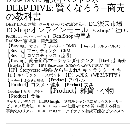
DEEP DIVE: 賢くなろう─商売
の教科書
EC/楽天市場
DEEP DIVE: 超境─クールジャパンの新次元へ
ECshop/オンラインモール
ECshop/自社EC
RealShop/専門店
RealShop/スーパーマーケット
RealShop/百貨店・商業施設
【Buying】オムニチャネル・OMO
【Buying】フルフィルメント
【Buying】マーケティング・CRM
【buying】ロジスティクス（流通）
【Buying】商品企画/マーチャンダイジング
【Buying】海外
【Buying】集客
【IP】Buzzverse – SNSから拡がる共感の宇宙
【IP】Storyverse –物語から生まれたキャラクターたち
【IP】未来図（WEB3/NFT等）
【IP】キャラクター・スポット
【Product】アパレル
【Product】ふるさと納税
【Product】コスメ・健康
【Product】文具
【Product】雑貨・小物
【Product】玩具・ガチャ
【Product】食品
キャリアと生き方｜HERO Insight —逆境をチャンスに変えるストーリー
ビジネス思考法｜HERO Insight —“仕組み”と“本質”を捉える視点
事業化のリアル｜HERO Insight —アイデアを持続可能なビジネスへ