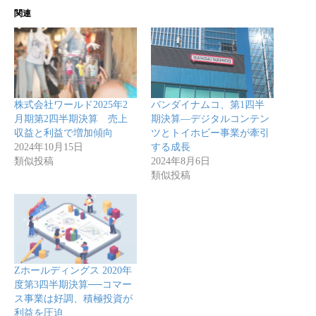
関連
株式会社ワールド2025年2
バンダイナムコ、第1四半
月期第2四半期決算 売上
期決算—デジタルコンテン
収益と利益で増加傾向
ツとトイホビー事業が牽引
2024年10月15日
する成長
類似投稿
2024年8月6日
類似投稿
Zホールディングス 2020年
度第3四半期決算──コマー
ス事業は好調、積極投資が
利益を圧迫