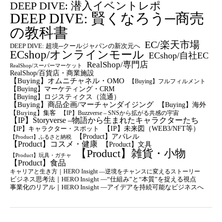
DEEP DIVE: 潜入イベントレポ
DEEP DIVE: 賢くなろう─商売
の教科書
EC/楽天市場
DEEP DIVE: 超境─クールジャパンの新次元へ
ECshop/オンラインモール
ECshop/自社EC
RealShop/専門店
RealShop/スーパーマーケット
RealShop/百貨店・商業施設
【Buying】オムニチャネル・OMO
【Buying】フルフィルメント
【Buying】マーケティング・CRM
【buying】ロジスティクス（流通）
【Buying】商品企画/マーチャンダイジング
【Buying】海外
【Buying】集客
【IP】Buzzverse – SNSから拡がる共感の宇宙
【IP】Storyverse –物語から生まれたキャラクターたち
【IP】未来図（WEB3/NFT等）
【IP】キャラクター・スポット
【Product】アパレル
【Product】ふるさと納税
【Product】コスメ・健康
【Product】文具
【Product】雑貨・小物
【Product】玩具・ガチャ
【Product】食品
キャリアと生き方｜HERO Insight —逆境をチャンスに変えるストーリー
ビジネス思考法｜HERO Insight —“仕組み”と“本質”を捉える視点
事業化のリアル｜HERO Insight —アイデアを持続可能なビジネスへ