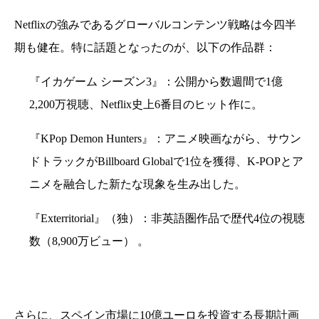
Netflixの強みであるグローバルコンテンツ戦略は今四半
期も健在。特に話題となったのが、以下の作品群：
『イカゲーム シーズン3』：公開から数週間で1億
2,200万視聴、Netflix史上6番目のヒット作に。
『KPop Demon Hunters』：アニメ映画ながら、サウン
ドトラックがBillboard Globalで1位を獲得、K-POPとア
ニメを融合した新たな現象を生み出した。
『Exterritorial』（独）：非英語圏作品で歴代4位の視聴
数（8,900万ビュー） 。
さらに、スペイン市場に10億ユーロを投資する長期計画