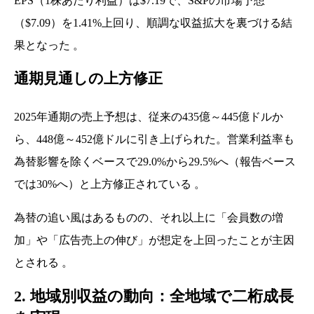
EPS（1株あたり利益）は$7.19で、S&Pの市場予想
（$7.09）を1.41%上回り、順調な収益拡大を裏づける結
果となった 。
通期見通しの上方修正
2025年通期の売上予想は、従来の435億～445億ドルか
ら、448億～452億ドルに引き上げられた。営業利益率も
為替影響を除くベースで29.0%から29.5%へ（報告ベース
では30%へ）と上方修正されている 。
為替の追い風はあるものの、それ以上に「会員数の増
加」や「広告売上の伸び」が想定を上回ったことが主因
とされる 。
2. 地域別収益の動向：全地域で二桁成長