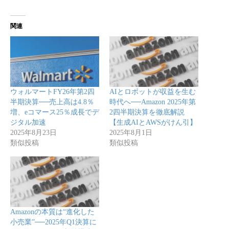
関連
ウォルマートFY26年第2四
AIとロボットが収益を生む
半期決算──売上高は4.8％
時代へ──Amazon 2025年第
増、eコマース25％成長でデ
2四半期決算を徹底解説
ジタル加速
【生成AIとAWSがけん引】
2025年8月23日
2025年8月1日
類似投稿
類似投稿
Amazonの本質は“進化した
小売業”──2025年Q1決算に