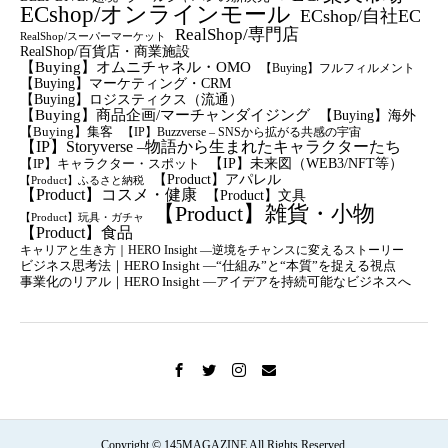
ECshop/オンラインモール
ECshop/自社EC
RealShop/専門店
RealShop/スーパーマーケット
RealShop/百貨店・商業施設
【Buying】オムニチャネル・OMO
【Buying】フルフィルメント
【Buying】マーケティング・CRM
【buying】ロジスティクス（流通）
【Buying】商品企画/マーチャンダイジング
【Buying】海外
【Buying】集客
【IP】Buzzverse – SNSから拡がる共感の宇宙
【IP】Storyverse –物語から生まれたキャラクターたち
【IP】未来図（WEB3/NFT等）
【IP】キャラクター・スポット
【Product】アパレル
【Product】ふるさと納税
【Product】コスメ・健康
【Product】文具
【Product】雑貨・小物
【Product】玩具・ガチャ
【Product】食品
キャリアと生き方｜HERO Insight —逆境をチャンスに変えるストーリー
ビジネス思考法｜HERO Insight —“仕組み”と“本質”を捉える視点
事業化のリアル｜HERO Insight —アイデアを持続可能なビジネスへ
Copyright © 145MAGAZINE All Rights Reserved.