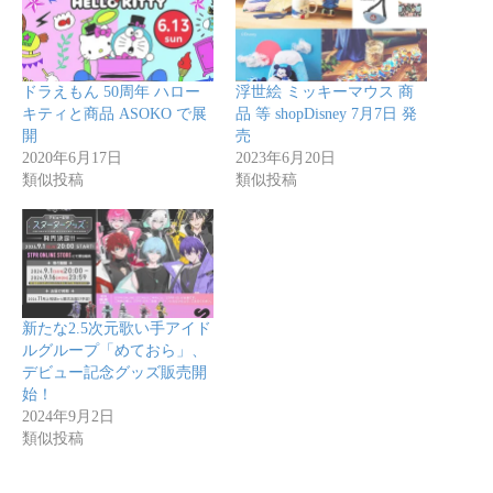
ドラえもん 50周年 ハロー
浮世絵 ミッキーマウス 商
キティと商品 ASOKO で展
品 等 shopDisney 7月7日 発
開
売
2020年6月17日
2023年6月20日
類似投稿
類似投稿
新たな2.5次元歌い手アイド
ルグループ「めておら」、
デビュー記念グッズ販売開
始！
2024年9月2日
類似投稿