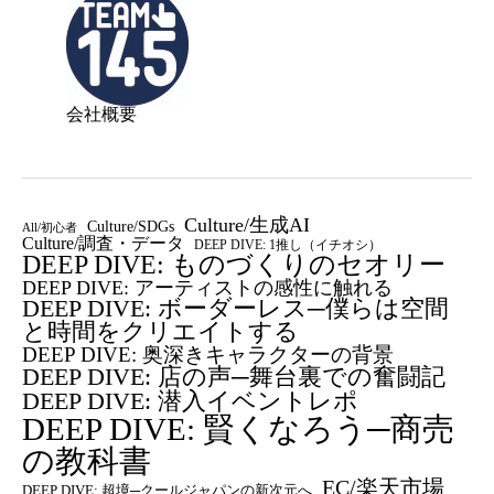
会社概要
Culture/生成AI
Culture/SDGs
All/初心者
Culture/調査・データ
DEEP DIVE: 1推し（イチオシ）
DEEP DIVE: ものづくりのセオリー
DEEP DIVE: アーティストの感性に触れる
DEEP DIVE: ボーダーレス─僕らは空間
と時間をクリエイトする
DEEP DIVE: 奥深きキャラクターの背景
DEEP DIVE: 店の声─舞台裏での奮闘記
DEEP DIVE: 潜入イベントレポ
DEEP DIVE: 賢くなろう─商売
の教科書
EC/楽天市場
DEEP DIVE: 超境─クールジャパンの新次元へ