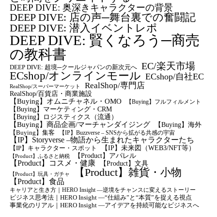
DEEP DIVE: 奥深きキャラクターの背景
DEEP DIVE: 店の声─舞台裏での奮闘記
DEEP DIVE: 潜入イベントレポ
DEEP DIVE: 賢くなろう─商売
の教科書
EC/楽天市場
DEEP DIVE: 超境─クールジャパンの新次元へ
ECshop/オンラインモール
ECshop/自社EC
RealShop/専門店
RealShop/スーパーマーケット
RealShop/百貨店・商業施設
【Buying】オムニチャネル・OMO
【Buying】フルフィルメント
【Buying】マーケティング・CRM
【buying】ロジスティクス（流通）
【Buying】商品企画/マーチャンダイジング
【Buying】海外
【Buying】集客
【IP】Buzzverse – SNSから拡がる共感の宇宙
【IP】Storyverse –物語から生まれたキャラクターたち
【IP】未来図（WEB3/NFT等）
【IP】キャラクター・スポット
【Product】アパレル
【Product】ふるさと納税
【Product】コスメ・健康
【Product】文具
【Product】雑貨・小物
【Product】玩具・ガチャ
【Product】食品
キャリアと生き方｜HERO Insight —逆境をチャンスに変えるストーリー
ビジネス思考法｜HERO Insight —“仕組み”と“本質”を捉える視点
事業化のリアル｜HERO Insight —アイデアを持続可能なビジネスへ