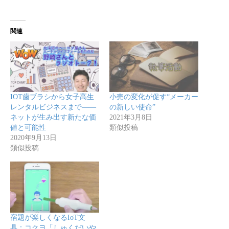
関連
IOT歯ブラシから女子高生
小売の変化が促す“メーカー
レンタルビジネスまで――
の新しい使命”
ネットが生み出す新たな価
2021年3月8日
値と可能性
類似投稿
2020年9月13日
類似投稿
宿題が楽しくなるIoT文
具：コクヨ「しゅくだいや