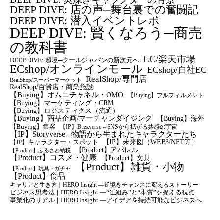
DEEP DIVE: 店の声─舞台裏での奮闘記
DEEP DIVE: 潜入イベントレポ
DEEP DIVE: 賢くなろう─商売
の教科書
EC/楽天市場
DEEP DIVE: 超境─クールジャパンの新次元へ
ECshop/オンラインモール
ECshop/自社EC
RealShop/専門店
RealShop/スーパーマーケット
RealShop/百貨店・商業施設
【Buying】オムニチャネル・OMO
【Buying】フルフィルメント
【Buying】マーケティング・CRM
【buying】ロジスティクス（流通）
【Buying】商品企画/マーチャンダイジング
【Buying】海外
【Buying】集客
【IP】Buzzverse – SNSから拡がる共感の宇宙
【IP】Storyverse –物語から生まれたキャラクターたち
【IP】未来図（WEB3/NFT等）
【IP】キャラクター・スポット
【Product】アパレル
【Product】ふるさと納税
【Product】コスメ・健康
【Product】文具
【Product】雑貨・小物
【Product】玩具・ガチャ
【Product】食品
キャリアと生き方｜HERO Insight —逆境をチャンスに変えるストーリー
ビジネス思考法｜HERO Insight —“仕組み”と“本質”を捉える視点
事業化のリアル｜HERO Insight —アイデアを持続可能なビジネスへ