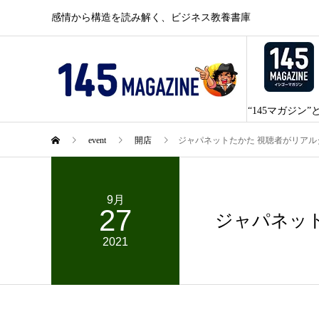
感情から構造を読み解く、ビジネス教養書庫
“145マガジン”
event
開店
ジャパネットたかた 視聴者がリアル
9月
27
ジャパネット
2021