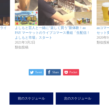
”ライ
よしもと芸人と一緒に“楽しく買う”新体験！au
auコ
PAY マーケットのライブコマース番組「生配信！
セット
よしもと市場」スタート
2020年
2021年3月2日
類似投
類似投稿
Tweet
Share
Pocket
前のスケジュール
次のスケジュール