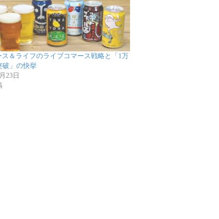
マース＆ライフのライブコマース戦略と「1万
突破」の快挙
9月23日
稿