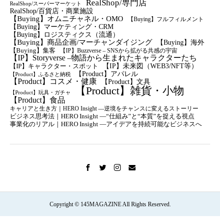
RealShop/専門店
RealShop/スーパーマーケット
RealShop/百貨店・商業施設
【Buying】オムニチャネル・OMO
【Buying】フルフィルメント
【Buying】マーケティング・CRM
【buying】ロジスティクス（流通）
【Buying】商品企画/マーチャンダイジング
【Buying】海外
【Buying】集客
【IP】Buzzverse – SNSから拡がる共感の宇宙
【IP】Storyverse –物語から生まれたキャラクターたち
【IP】未来図（WEB3/NFT等）
【IP】キャラクター・スポット
【Product】アパレル
【Product】ふるさと納税
【Product】コスメ・健康
【Product】文具
【Product】雑貨・小物
【Product】玩具・ガチャ
【Product】食品
キャリアと生き方｜HERO Insight —逆境をチャンスに変えるストーリー
ビジネス思考法｜HERO Insight —“仕組み”と“本質”を捉える視点
事業化のリアル｜HERO Insight —アイデアを持続可能なビジネスへ
Copyright © 145MAGAZINE All Rights Reserved.