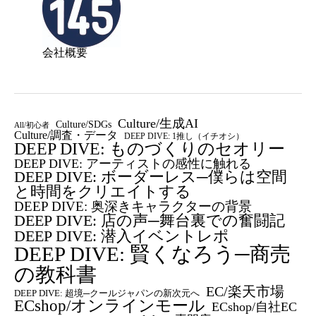
会社概要
Culture/生成AI
Culture/SDGs
All/初心者
Culture/調査・データ
DEEP DIVE: 1推し（イチオシ）
DEEP DIVE: ものづくりのセオリー
DEEP DIVE: アーティストの感性に触れる
DEEP DIVE: ボーダーレス─僕らは空間
と時間をクリエイトする
DEEP DIVE: 奥深きキャラクターの背景
DEEP DIVE: 店の声─舞台裏での奮闘記
DEEP DIVE: 潜入イベントレポ
DEEP DIVE: 賢くなろう─商売
の教科書
EC/楽天市場
DEEP DIVE: 超境─クールジャパンの新次元へ
ECshop/オンラインモール
ECshop/自社EC