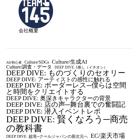
会社概要
Culture/生成AI
Culture/SDGs
All/初心者
Culture/調査・データ
DEEP DIVE: 1推し（イチオシ）
DEEP DIVE: ものづくりのセオリー
DEEP DIVE: アーティストの感性に触れる
DEEP DIVE: ボーダーレス─僕らは空間
と時間をクリエイトする
DEEP DIVE: 奥深きキャラクターの背景
DEEP DIVE: 店の声─舞台裏での奮闘記
DEEP DIVE: 潜入イベントレポ
DEEP DIVE: 賢くなろう─商売
の教科書
EC/楽天市場
DEEP DIVE: 超境─クールジャパンの新次元へ