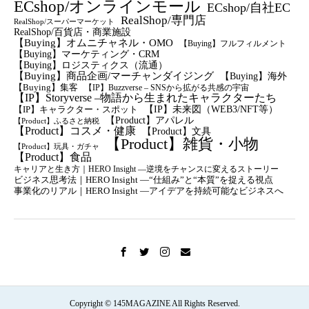
ECshop/オンラインモール
ECshop/自社EC
RealShop/専門店
RealShop/スーパーマーケット
RealShop/百貨店・商業施設
【Buying】オムニチャネル・OMO
【Buying】フルフィルメント
【Buying】マーケティング・CRM
【buying】ロジスティクス（流通）
【Buying】商品企画/マーチャンダイジング
【Buying】海外
【Buying】集客
【IP】Buzzverse – SNSから拡がる共感の宇宙
【IP】Storyverse –物語から生まれたキャラクターたち
【IP】未来図（WEB3/NFT等）
【IP】キャラクター・スポット
【Product】アパレル
【Product】ふるさと納税
【Product】コスメ・健康
【Product】文具
【Product】雑貨・小物
【Product】玩具・ガチャ
【Product】食品
キャリアと生き方｜HERO Insight —逆境をチャンスに変えるストーリー
ビジネス思考法｜HERO Insight —“仕組み”と“本質”を捉える視点
事業化のリアル｜HERO Insight —アイデアを持続可能なビジネスへ
Copyright © 145MAGAZINE All Rights Reserved.