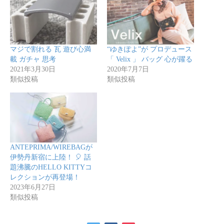
マジで割れる 瓦 遊び心満
“ゆきぽよ”が プロデュース
載 ガチャ 思考
「 Velix 」 バッグ 心が躍る
2021年3月30日
2020年7月7日
類似投稿
類似投稿
ANTEPRIMA/WIREBAGが
伊勢丹新宿に上陸！ 🎈 話
題沸騰のHELLO KITTYコ
レクションが再登場！
2023年6月27日
類似投稿