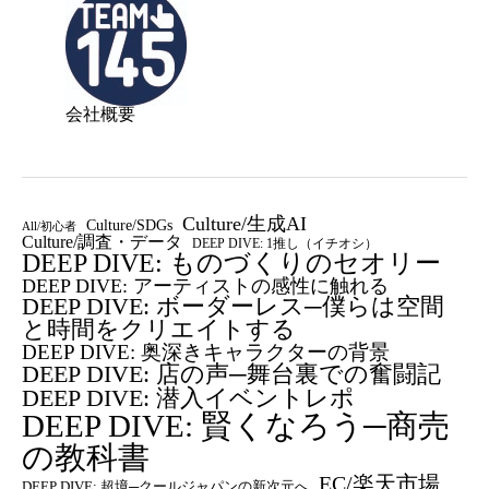
会社概要
Culture/生成AI
Culture/SDGs
All/初心者
Culture/調査・データ
DEEP DIVE: 1推し（イチオシ）
DEEP DIVE: ものづくりのセオリー
DEEP DIVE: アーティストの感性に触れる
DEEP DIVE: ボーダーレス─僕らは空間
と時間をクリエイトする
DEEP DIVE: 奥深きキャラクターの背景
DEEP DIVE: 店の声─舞台裏での奮闘記
DEEP DIVE: 潜入イベントレポ
DEEP DIVE: 賢くなろう─商売
の教科書
EC/楽天市場
DEEP DIVE: 超境─クールジャパンの新次元へ