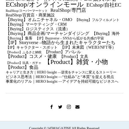
ECshop/オンラインモール
ECshop/自社EC
RealShop/専門店
RealShop/スーパーマーケット
RealShop/百貨店・商業施設
【Buying】オムニチャネル・OMO
【Buying】フルフィルメント
【Buying】マーケティング・CRM
【buying】ロジスティクス（流通）
【Buying】商品企画/マーチャンダイジング
【Buying】海外
【Buying】集客
【IP】Buzzverse – SNSから拡がる共感の宇宙
【IP】Storyverse –物語から生まれたキャラクターたち
【IP】未来図（WEB3/NFT等）
【IP】キャラクター・スポット
【Product】アパレル
【Product】ふるさと納税
【Product】コスメ・健康
【Product】文具
【Product】雑貨・小物
【Product】玩具・ガチャ
【Product】食品
キャリアと生き方｜HERO Insight —逆境をチャンスに変えるストーリー
ビジネス思考法｜HERO Insight —“仕組み”と“本質”を捉える視点
事業化のリアル｜HERO Insight —アイデアを持続可能なビジネスへ
Copyright © 145MAGAZINE All Rights Reserved.