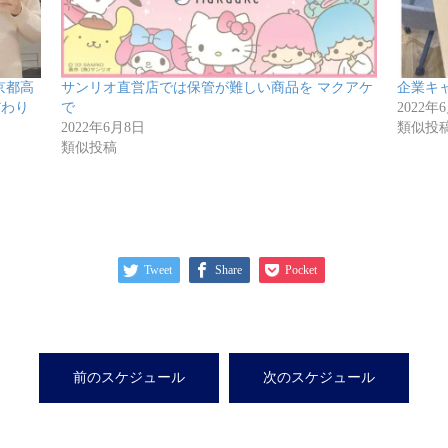
の京都高
サンリオ直営店では保管が難しい商品を マクアケ
企業キ
だわり
で
2022年
2022年6月8日
類似投
類似投稿
Tweet
Share
Pocket
前のスケジュール
次のスケジュール