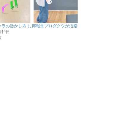
ャラの活かし方 に博報堂プロダクツが活路
6月9日
稿