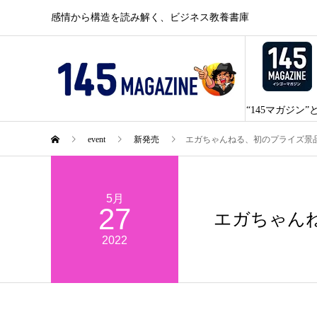
感情から構造を読み解く、ビジネス教養書庫
“145マガジン”
event
新発売
エガちゃんねる、初のプライズ景
5月
27
エガちゃん
2022