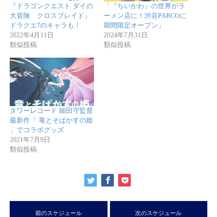
『ドラゴンクエスト ダイの
「『ちいかわ』の世界がラ
大冒険 クロスブレイド』
ーメン店に！渋谷PARCOに
ドラクエ7のキャラも！
期間限定オープン」
2022年4月11日
2024年7月31日
類似投稿
類似投稿
タワーレコード 細田守監督
最新作「 竜とそばかすの姫
」でコラボグッズ
2021年7月9日
類似投稿
前のスケジュール
次のスケジュール