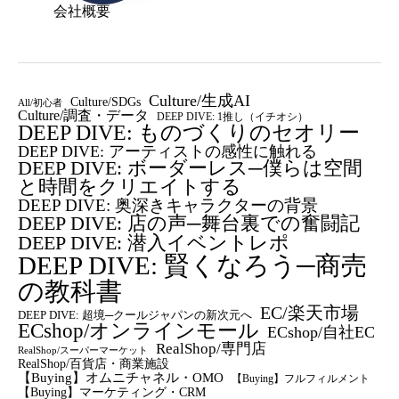
会社概要
Culture/生成AI
Culture/SDGs
All/初心者
Culture/調査・データ
DEEP DIVE: 1推し（イチオシ）
DEEP DIVE: ものづくりのセオリー
DEEP DIVE: アーティストの感性に触れる
DEEP DIVE: ボーダーレス─僕らは空間
と時間をクリエイトする
DEEP DIVE: 奥深きキャラクターの背景
DEEP DIVE: 店の声─舞台裏での奮闘記
DEEP DIVE: 潜入イベントレポ
DEEP DIVE: 賢くなろう─商売
の教科書
EC/楽天市場
DEEP DIVE: 超境─クールジャパンの新次元へ
ECshop/オンラインモール
ECshop/自社EC
RealShop/専門店
RealShop/スーパーマーケット
RealShop/百貨店・商業施設
【Buying】オムニチャネル・OMO
【Buying】フルフィルメント
【Buying】マーケティング・CRM