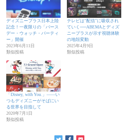
ディズニープラス日本上陸
テレビは“配信”に吸収され
記念！一夜限りの「バース
ていく──ABEMAとディズ
デー・ウォッチ・パーティ
ニープラスが示す視聴体験
ー」開催
の地殻変動
2023年6月11日
2025年4月9日
類似投稿
類似投稿
「Disney, with You.」——い
つもディズニーがそばにい
る世界を目指して
2020年7月1日
類似投稿