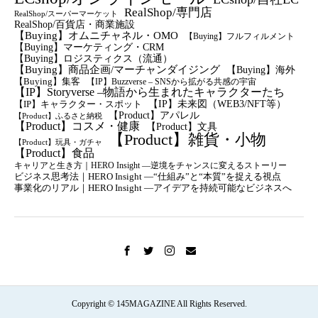
RealShop/専門店
RealShop/スーパーマーケット
RealShop/百貨店・商業施設
【Buying】オムニチャネル・OMO
【Buying】フルフィルメント
【Buying】マーケティング・CRM
【buying】ロジスティクス（流通）
【Buying】商品企画/マーチャンダイジング
【Buying】海外
【Buying】集客
【IP】Buzzverse – SNSから拡がる共感の宇宙
【IP】Storyverse –物語から生まれたキャラクターたち
【IP】未来図（WEB3/NFT等）
【IP】キャラクター・スポット
【Product】アパレル
【Product】ふるさと納税
【Product】コスメ・健康
【Product】文具
【Product】雑貨・小物
【Product】玩具・ガチャ
【Product】食品
キャリアと生き方｜HERO Insight —逆境をチャンスに変えるストーリー
ビジネス思考法｜HERO Insight —“仕組み”と“本質”を捉える視点
事業化のリアル｜HERO Insight —アイデアを持続可能なビジネスへ
Copyright © 145MAGAZINE All Rights Reserved.