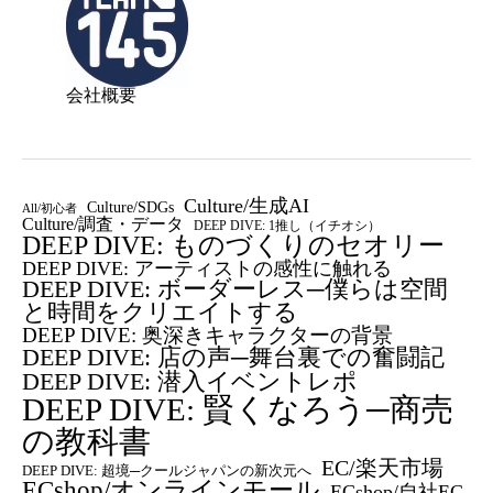
会社概要
Culture/生成AI
Culture/SDGs
All/初心者
Culture/調査・データ
DEEP DIVE: 1推し（イチオシ）
DEEP DIVE: ものづくりのセオリー
DEEP DIVE: アーティストの感性に触れる
DEEP DIVE: ボーダーレス─僕らは空間
と時間をクリエイトする
DEEP DIVE: 奥深きキャラクターの背景
DEEP DIVE: 店の声─舞台裏での奮闘記
DEEP DIVE: 潜入イベントレポ
DEEP DIVE: 賢くなろう─商売
の教科書
EC/楽天市場
DEEP DIVE: 超境─クールジャパンの新次元へ
ECshop/オンラインモール
ECshop/自社EC