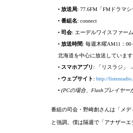
•
放送局
: 77.6FM「FMドラマ
•
番組名
: connect
•
司会
: エーデルワイスファーム
•
放送時間
: 毎週木曜AM11：0
北海道を中心に放送しています
•
スマホアプリ
: 「リスラジ」 → 
•
ウェブサイト
:
http://listenradio
•
(PCの場合、Flashプレイヤ
番組の司会・野崎創さんは「メデ
と強調。僕は隔週で「アナザーエ