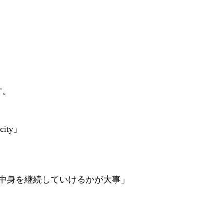
す。
」
ity」
中身を継続していけるかが大事」