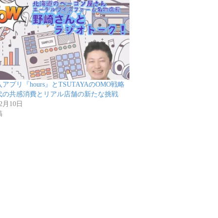
アプリ『hours』とTSUTAYAのOMO戦略
代の共感消費とリアル店舗の新たな挑戦
12月10日
稿