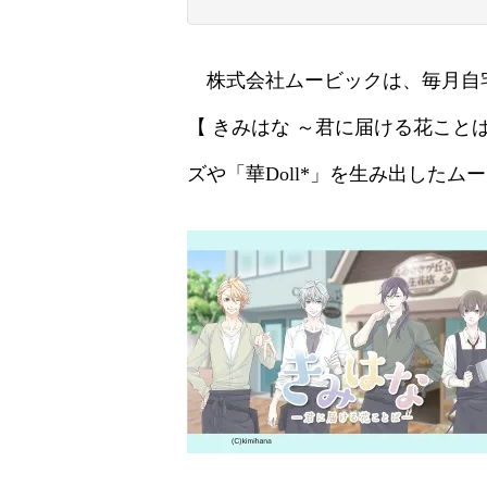
株式会社ムービックは、毎月自宅に
【 きみはな ～君に届ける花こ
ズや「華Doll*」を生み出した