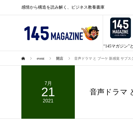
感情から構造を読み解く、ビジネス教養書庫
“145マガジン”
event
開店
音声ドラマ と ブーケ 新感覚 サブ
7月
21
音声ドラマ 
2021