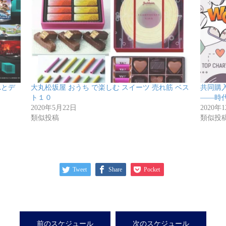
Aとデ
大丸松坂屋 おうち で楽しむ スイーツ 売れ筋 ベス
共同購入
ト１０
――時
2020年5月22日
2020年
類似投稿
類似投
Tweet
Share
Pocket
前のスケジュール
次のスケジュール