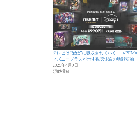
テレビは“配信”に吸収されていく──ABEM
ィズニープラスが示す視聴体験の地殻変動
2025年4月9日
類似投稿