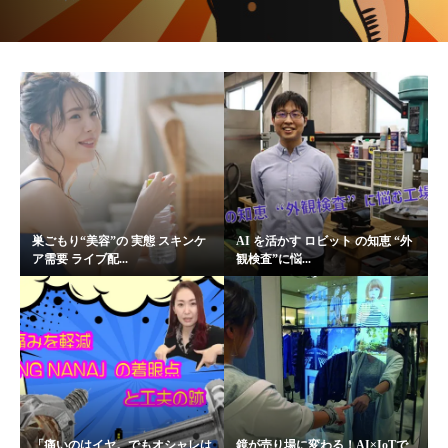
巣ごもり“美容”の 実態 スキンケ
AI を活かす ロビット の知恵 “外
ア需要 ライブ配...
観検査”に悩...
「痛いのはイヤ。でもオシャレは
鏡が売り場に変わる！AI×IoTで