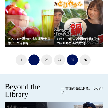
さとふるが調べた 地方 事業者 実
おうちで楽しむ全国の美味しいも
態データ 今何を...
の～水郷どりの水炊き...
1
…
23
24
25
26
Beyond the
— 書庫の先にある、つなが
Library
り。