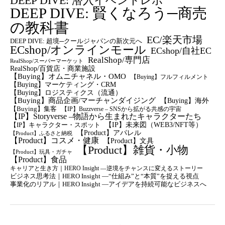
DEEP DIVE: 潜入イベントレポ
DEEP DIVE: 賢くなろう─商売
の教科書
EC/楽天市場
DEEP DIVE: 超境─クールジャパンの新次元へ
ECshop/オンラインモール
ECshop/自社EC
RealShop/専門店
RealShop/スーパーマーケット
RealShop/百貨店・商業施設
【Buying】オムニチャネル・OMO
【Buying】フルフィルメント
【Buying】マーケティング・CRM
【buying】ロジスティクス（流通）
【Buying】商品企画/マーチャンダイジング
【Buying】海外
【Buying】集客
【IP】Buzzverse – SNSから拡がる共感の宇宙
【IP】Storyverse –物語から生まれたキャラクターたち
【IP】未来図（WEB3/NFT等）
【IP】キャラクター・スポット
【Product】アパレル
【Product】ふるさと納税
【Product】コスメ・健康
【Product】文具
【Product】雑貨・小物
【Product】玩具・ガチャ
【Product】食品
キャリアと生き方｜HERO Insight —逆境をチャンスに変えるストーリー
ビジネス思考法｜HERO Insight —“仕組み”と“本質”を捉える視点
事業化のリアル｜HERO Insight —アイデアを持続可能なビジネスへ