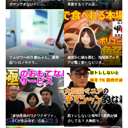
ガマンできない！」―...
革新するリアル店...
フォロワー40万 戯ちゃん。 新商
越前かに鍋を囲む、地域発アイデ
品“シロノサクラ...
アが繋ぐ新たなビジネ...
「多治見発のワクワクギフト」
筋トレしないと毎年1%筋肉が減
―ECが生み出す、心あ...
少してる？ 大胸筋マ...