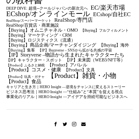
の教科書
EC/楽天市場
DEEP DIVE: 超境─クールジャパンの新次元へ
ECshop/オンラインモール
ECshop/自社EC
RealShop/専門店
RealShop/スーパーマーケット
RealShop/百貨店・商業施設
【Buying】オムニチャネル・OMO
【Buying】フルフィルメント
【Buying】マーケティング・CRM
【buying】ロジスティクス（流通）
【Buying】商品企画/マーチャンダイジング
【Buying】海外
【Buying】集客
【IP】Buzzverse – SNSから拡がる共感の宇宙
【IP】Storyverse –物語から生まれたキャラクターたち
【IP】未来図（WEB3/NFT等）
【IP】キャラクター・スポット
【Product】アパレル
【Product】ふるさと納税
【Product】コスメ・健康
【Product】文具
【Product】雑貨・小物
【Product】玩具・ガチャ
【Product】食品
キャリアと生き方｜HERO Insight —逆境をチャンスに変えるストーリー
ビジネス思考法｜HERO Insight —“仕組み”と“本質”を捉える視点
事業化のリアル｜HERO Insight —アイデアを持続可能なビジネスへ