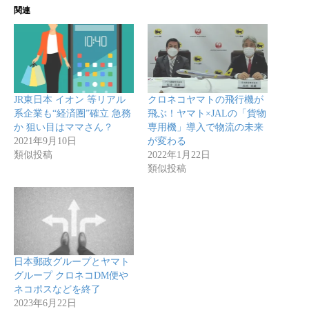
関連
JR東日本 イオン 等リアル
クロネコヤマトの飛行機が
系企業も“経済圏”確立 急務
飛ぶ！ヤマト×JALの「貨物
か 狙い目はママさん？
専用機」導入で物流の未来
2021年9月10日
が変わる
類似投稿
2022年1月22日
類似投稿
日本郵政グループとヤマト
グループ クロネコDM便や
ネコポスなどを終了
2023年6月22日