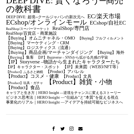
DEEP DIVE: 賢くなろう─商売
の教科書
EC/楽天市場
DEEP DIVE: 超境─クールジャパンの新次元へ
ECshop/オンラインモール
ECshop/自社EC
RealShop/専門店
RealShop/スーパーマーケット
RealShop/百貨店・商業施設
【Buying】オムニチャネル・OMO
【Buying】フルフィルメント
【Buying】マーケティング・CRM
【buying】ロジスティクス（流通）
【Buying】商品企画/マーチャンダイジング
【Buying】海外
【Buying】集客
【IP】Buzzverse – SNSから拡がる共感の宇宙
【IP】Storyverse –物語から生まれたキャラクターたち
【IP】未来図（WEB3/NFT等）
【IP】キャラクター・スポット
【Product】アパレル
【Product】ふるさと納税
【Product】コスメ・健康
【Product】文具
【Product】雑貨・小物
【Product】玩具・ガチャ
【Product】食品
キャリアと生き方｜HERO Insight —逆境をチャンスに変えるストーリー
ビジネス思考法｜HERO Insight —“仕組み”と“本質”を捉える視点
事業化のリアル｜HERO Insight —アイデアを持続可能なビジネスへ