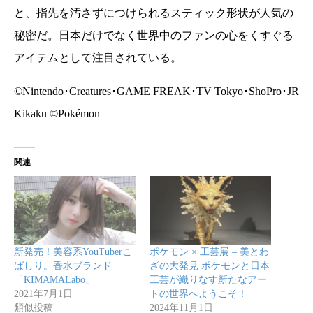
と、指先を汚さずにつけられるスティック形状が人気の
秘密だ。日本だけでなく世界中のファンの心をくすぐる
アイテムとして注目されている。
©Nintendo･Creatures･GAME FREAK･TV Tokyo･ShoPro･JR
Kikaku ©Pokémon
関連
新発売！美容系YouTuberこ
ポケモン × 工芸展 – 美とわ
ばしり。香水ブランド
ざの大発見 ポケモンと日本
「KIMAMALabo」
工芸が織りなす新たなアー
2021年7月1日
トの世界へようこそ！
類似投稿
2024年11月1日