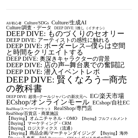
Culture/生成AI
Culture/SDGs
All/初心者
Culture/調査・データ
DEEP DIVE: 1推し（イチオシ）
DEEP DIVE: ものづくりのセオリー
DEEP DIVE: アーティストの感性に触れる
DEEP DIVE: ボーダーレス─僕らは空間
と時間をクリエイトする
DEEP DIVE: 奥深きキャラクターの背景
DEEP DIVE: 店の声─舞台裏での奮闘記
DEEP DIVE: 潜入イベントレポ
DEEP DIVE: 賢くなろう─商売
の教科書
EC/楽天市場
DEEP DIVE: 超境─クールジャパンの新次元へ
ECshop/オンラインモール
ECshop/自社EC
RealShop/専門店
RealShop/スーパーマーケット
RealShop/百貨店・商業施設
【Buying】オムニチャネル・OMO
【Buying】フルフィルメント
【Buying】マーケティング・CRM
【buying】ロジスティクス（流通）
【Buying】商品企画/マーチャンダイジング
【Buying】海外