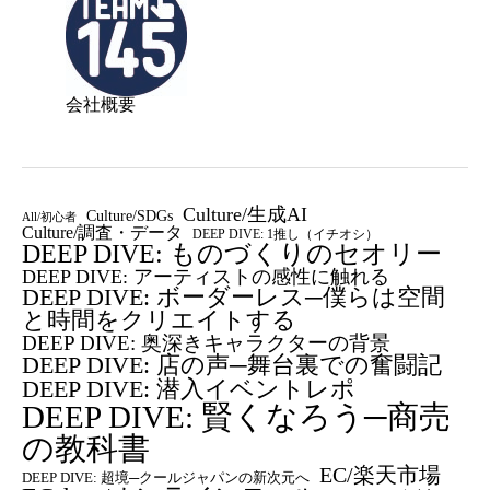
会社概要
Culture/生成AI
Culture/SDGs
All/初心者
Culture/調査・データ
DEEP DIVE: 1推し（イチオシ）
DEEP DIVE: ものづくりのセオリー
DEEP DIVE: アーティストの感性に触れる
DEEP DIVE: ボーダーレス─僕らは空間
と時間をクリエイトする
DEEP DIVE: 奥深きキャラクターの背景
DEEP DIVE: 店の声─舞台裏での奮闘記
DEEP DIVE: 潜入イベントレポ
DEEP DIVE: 賢くなろう─商売
の教科書
EC/楽天市場
DEEP DIVE: 超境─クールジャパンの新次元へ