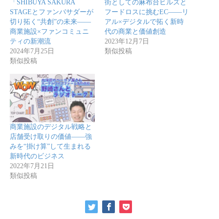
「SHIBUYA SAKURA
街としての麻布台ヒルズと
STAGEとファンバサダーが
フードロスに挑むEC――リ
切り拓く“共創”の未来――
アル×デジタルで拓く新時
商業施設×ファンコミュニ
代の商業と価値創造
ティの新潮流
2023年12月7日
2024年7月25日
類似投稿
類似投稿
商業施設のデジタル戦略と
店舗受け取りの価値――強
みを“掛け算”して生まれる
新時代のビジネス
2022年7月21日
類似投稿