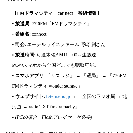
【FMドラマシティ「connect」番組情報】
•
放送局
: 77.6FM「FMドラマシティ」
•
番組名
: connect
•
司会
: エーデルワイスファーム 野崎 創さん
•
放送時間
: 毎週木曜AM11：00～生放送
PCやスマホから全国どこでも聴取可能。
•
スマホアプリ
: 「リスラジ」 → 「選局」 → 「776FM
FMドラマシティ wonder storage」
•
ウェブサイト
:
listenradio.jp
→ 「全国のラジオ局 → 北
海道 → radio TXT fm dramacity」
•
(PCの場合、Flashプレイヤーが必要)