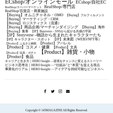
ECshop/オンラインモール
ECshop/自社EC
RealShop/専門店
RealShop/スーパーマーケット
RealShop/百貨店・商業施設
【Buying】オムニチャネル・OMO
【Buying】フルフィルメント
【Buying】マーケティング・CRM
【buying】ロジスティクス（流通）
【Buying】商品企画/マーチャンダイジング
【Buying】海外
【Buying】集客
【IP】Buzzverse – SNSから拡がる共感の宇宙
【IP】Storyverse –物語から生まれたキャラクターたち
【IP】未来図（WEB3/NFT等）
【IP】キャラクター・スポット
【Product】アパレル
【Product】ふるさと納税
【Product】コスメ・健康
【Product】文具
【Product】雑貨・小物
【Product】玩具・ガチャ
【Product】食品
キャリアと生き方｜HERO Insight —逆境をチャンスに変えるストーリー
ビジネス思考法｜HERO Insight —“仕組み”と“本質”を捉える視点
事業化のリアル｜HERO Insight —アイデアを持続可能なビジネスへ
Copyright © 145MAGAZINE All Rights Reserved.