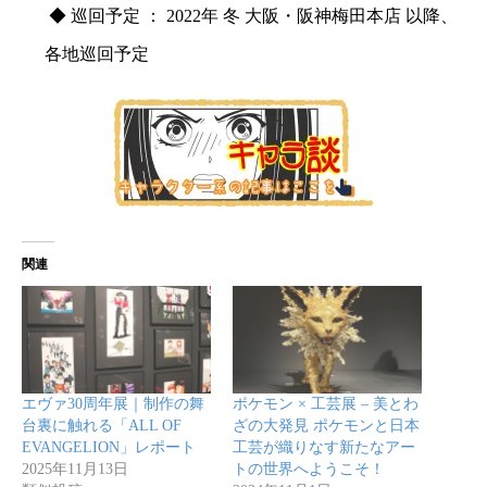
◆ 巡回予定 ： 2022年 冬 大阪・阪神梅田本店 以降、
各地巡回予定
関連
エヴァ30周年展｜制作の舞
ポケモン × 工芸展 – 美とわ
台裏に触れる「ALL OF
ざの大発見 ポケモンと日本
EVANGELION」レポート
工芸が織りなす新たなアー
2025年11月13日
トの世界へようこそ！