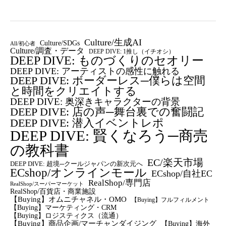
Culture/生成AI
Culture/SDGs
All/初心者
Culture/調査・データ
DEEP DIVE: 1推し（イチオシ）
DEEP DIVE: ものづくりのセオリー
DEEP DIVE: アーティストの感性に触れる
DEEP DIVE: ボーダーレス─僕らは空間
と時間をクリエイトする
DEEP DIVE: 奥深きキャラクターの背景
DEEP DIVE: 店の声─舞台裏での奮闘記
DEEP DIVE: 潜入イベントレポ
DEEP DIVE: 賢くなろう─商売
の教科書
EC/楽天市場
DEEP DIVE: 超境─クールジャパンの新次元へ
ECshop/オンラインモール
ECshop/自社EC
RealShop/専門店
RealShop/スーパーマーケット
RealShop/百貨店・商業施設
【Buying】オムニチャネル・OMO
【Buying】フルフィルメント
【Buying】マーケティング・CRM
【buying】ロジスティクス（流通）
【Buying】商品企画/マーチャンダイジング
【Buying】海外