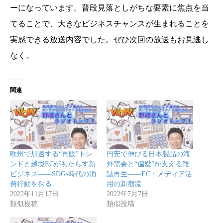
ーになっています。普段見落としがちな要素に焦点を当
てることで、大きなビジネスチャンスが生まれることを
実感できる放送内容でした。ぜひ次回の放送もお見逃し
なく。
関連
欧州で加速する“再販”トレ
円安で伸びる日本製品の海
ンドと越境ECがもたらす新
外需要と“偏愛”が支える雑
ビジネス――SDGs時代の消
誌再生――EC・メディア活
費行動を探る
用の新潮流
2022年11月17日
2022年7月7日
類似投稿
類似投稿