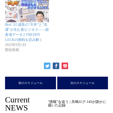
BtoC EC成長の“天井”と“洗
濯”が生む新ビジネス――経
産省データとFREDDY
LECKの挑戦を読み解く
2022年9月1日
類似投稿
前のスケジュール
次のスケジュール
Current
“情報”を追う | 共鳴ログ-145が誰かに
NEWS
届いた記録