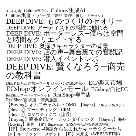
Culture/生成AI
Culture/SDGs
All/初心者
Culture/調査・データ
DEEP DIVE: 1推し（イチオシ）
DEEP DIVE: ものづくりのセオリー
DEEP DIVE: アーティストの感性に触れる
DEEP DIVE: ボーダーレス─僕らは空間
と時間をクリエイトする
DEEP DIVE: 奥深きキャラクターの背景
DEEP DIVE: 店の声─舞台裏での奮闘記
DEEP DIVE: 潜入イベントレポ
DEEP DIVE: 賢くなろう─商売
の教科書
EC/楽天市場
DEEP DIVE: 超境─クールジャパンの新次元へ
ECshop/オンラインモール
ECshop/自社EC
RealShop/専門店
RealShop/スーパーマーケット
RealShop/百貨店・商業施設
【Buying】オムニチャネル・OMO
【Buying】フルフィルメント
【Buying】マーケティング・CRM
【buying】ロジスティクス（流通）
【Buying】商品企画/マーチャンダイジング
【Buying】海外
【Buying】集客
【IP】Buzzverse – SNSから拡がる共感の宇宙
【IP】Storyverse –物語から生まれたキャラクターたち
【IP】未来図（WEB3/NFT等）
【IP】キャラクター・スポット