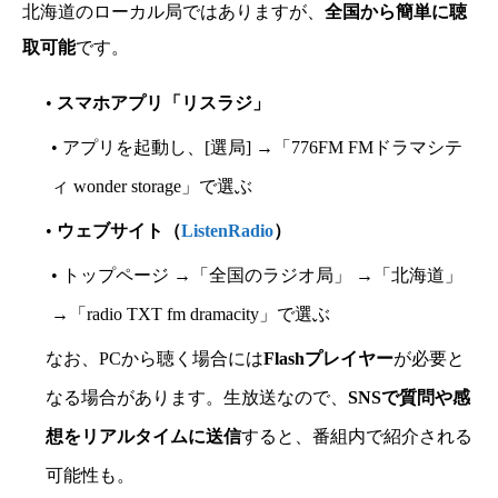
北海道のローカル局ではありますが、
全国から簡単に聴
取可能
です。
•
スマホアプリ「リスラジ」
• アプリを起動し、[選局] →「776FM FMドラマシテ
ィ wonder storage」で選ぶ
•
ウェブサイト（
ListenRadio
）
• トップページ →「全国のラジオ局」 →「北海道」
→「radio TXT fm dramacity」で選ぶ
なお、PCから聴く場合には
Flashプレイヤー
が必要と
なる場合があります。生放送なので、
SNSで質問や感
想をリアルタイムに送信
すると、番組内で紹介される
可能性も。