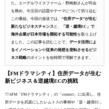
た。エーデルワイスファーム・野崎創さんが司会
を務め、今注目の話題やテーマについて切り込む
この番組。今回の放送では、
“住所データ”が生む
新たなビジネスチャンス
と、
「逆・越境EC」で
海外企業が日本市場を開拓する可能性
を取り上げ
ました。この記事を読むことで、
データ活用によ
るイノベーション
や
従来の発想を逆転させるビジ
ネス戦略
のポイントを短時間で理解できます。
【FMドラマシティ】住所データが生む
新ビジネス＆逆越境ECの挑戦
77.6FM「FMドラマシティ」の「connect」に出演し、住
所データを武器にしたレムトスの事例や「逆・越境EC」