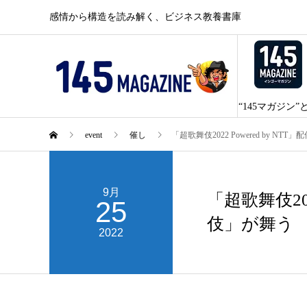
感情から構造を読み解く、ビジネス教養書庫
“145マガジン”
event
催し
「超歌舞伎2022 Powered by
9月
「超歌舞伎20
25
伎」が舞う
2022