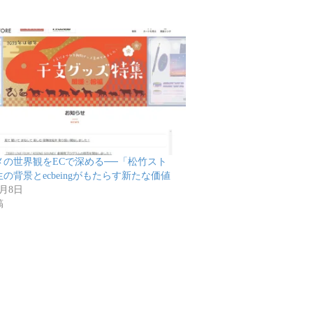
メの世界観をECで深める──「松竹スト
の背景とecbeingがもたらす新たな価値
2月8日
稿