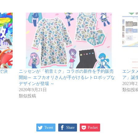
で決
ニッセンが「初音ミク」コラボの新作を予約販売
エンタ
開始～ エフカオリさんが手がけるレトロポップな
ア」誕生
デザインが登場 ～
2023年
2020年9月21日
類似投
類似投稿
Tweet
Share
Pocket