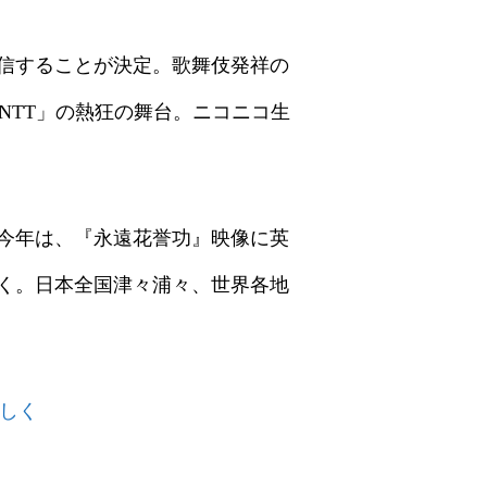
配信することが決定。歌舞伎発祥の
by NTT」の熱狂の舞台。ニコニコ生
。今年は、『永遠花誉功』映像に英
いく。日本全国津々浦々、世界各地
楽しく