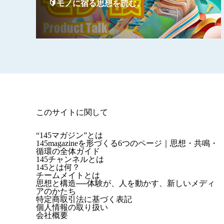
🔰モノに宿る思想を読む。
このサイトに関して
“145マガジン”とは
145magazineを形づくる6つのページ｜思想・共鳴・
循環の全体ガイド
145チャンネルとは
145とは何？
チームメイトとは
思想と構造──体験が、人を動かす、新しいメディ
アのかたち
特定商取引法に基づく表記
個人情報の取り扱い
会社概要