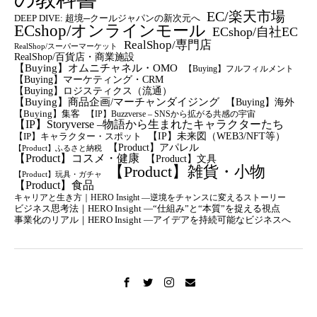
EC/楽天市場
DEEP DIVE: 超境─クールジャパンの新次元へ
ECshop/オンラインモール
ECshop/自社EC
RealShop/専門店
RealShop/スーパーマーケット
RealShop/百貨店・商業施設
【Buying】オムニチャネル・OMO
【Buying】フルフィルメント
【Buying】マーケティング・CRM
【buying】ロジスティクス（流通）
【Buying】商品企画/マーチャンダイジング
【Buying】海外
【Buying】集客
【IP】Buzzverse – SNSから拡がる共感の宇宙
【IP】Storyverse –物語から生まれたキャラクターたち
【IP】未来図（WEB3/NFT等）
【IP】キャラクター・スポット
【Product】アパレル
【Product】ふるさと納税
【Product】コスメ・健康
【Product】文具
【Product】雑貨・小物
【Product】玩具・ガチャ
【Product】食品
キャリアと生き方｜HERO Insight —逆境をチャンスに変えるストーリー
ビジネス思考法｜HERO Insight —“仕組み”と“本質”を捉える視点
事業化のリアル｜HERO Insight —アイデアを持続可能なビジネスへ