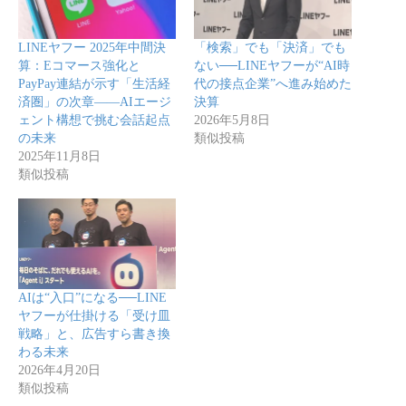
LINEヤフー 2025年中間決
「検索」でも「決済」でも
算：Eコマース強化と
ない──LINEヤフーが“AI時
PayPay連結が示す「生活経
代の接点企業”へ進み始めた
済圏」の次章——AIエージ
決算
ェント構想で挑む会話起点
2026年5月8日
の未来
類似投稿
2025年11月8日
類似投稿
AIは“入口”になる──LINE
ヤフーが仕掛ける「受け皿
戦略」と、広告すら書き換
わる未来
2026年4月20日
類似投稿