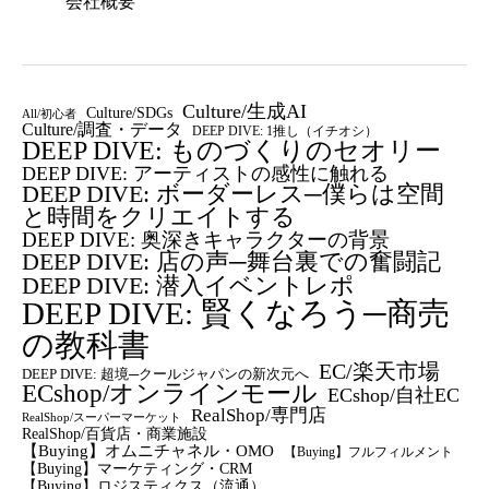
会社概要
Culture/生成AI
Culture/SDGs
All/初心者
Culture/調査・データ
DEEP DIVE: 1推し（イチオシ）
DEEP DIVE: ものづくりのセオリー
DEEP DIVE: アーティストの感性に触れる
DEEP DIVE: ボーダーレス─僕らは空間
と時間をクリエイトする
DEEP DIVE: 奥深きキャラクターの背景
DEEP DIVE: 店の声─舞台裏での奮闘記
DEEP DIVE: 潜入イベントレポ
DEEP DIVE: 賢くなろう─商売
の教科書
EC/楽天市場
DEEP DIVE: 超境─クールジャパンの新次元へ
ECshop/オンラインモール
ECshop/自社EC
RealShop/専門店
RealShop/スーパーマーケット
RealShop/百貨店・商業施設
【Buying】オムニチャネル・OMO
【Buying】フルフィルメント
【Buying】マーケティング・CRM
【buying】ロジスティクス（流通）